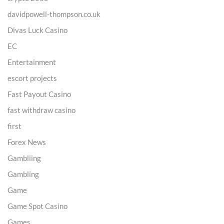
davidpowell-thompson.co.uk
Divas Luck Casino
EC
Entertainment
escort projects
Fast Payout Casino
fast withdraw casino
first
Forex News
Gambliing
Gambling
Game
Game Spot Casino
Games