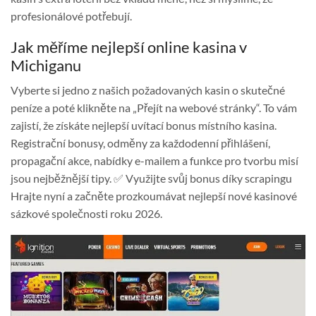
profesionálové potřebují.
Jak měříme nejlepší online kasina v
Michiganu
Vyberte si jedno z našich požadovaných kasin o skutečné
peníze a poté klikněte na „Přejít na webové stránky“. To vám
zajistí, že získáte nejlepší uvítací bonus místního kasina.
Registrační bonusy, odměny za každodenní přihlášení,
propagační akce, nabídky e-mailem a funkce pro tvorbu misí
jsou nejběžnější tipy. ✅ Využijte svůj bonus díky scrapingu
Hrajte nyní a začněte prozkoumávat nejlepší nové kasinové
sázkové společnosti roku 2026.