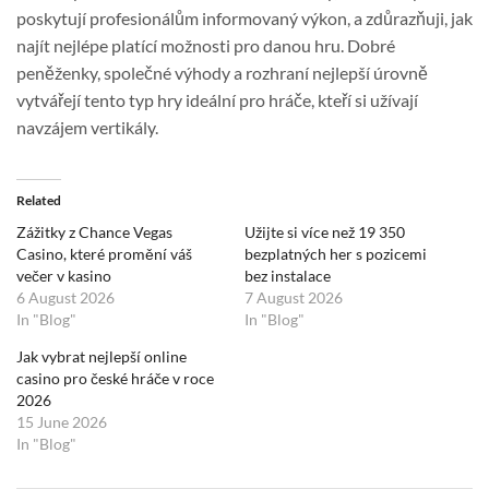
poskytují profesionálům informovaný výkon, a zdůrazňuji, jak
najít nejlépe platící možnosti pro danou hru. Dobré
peněženky, společné výhody a rozhraní nejlepší úrovně
vytvářejí tento typ hry ideální pro hráče, kteří si užívají
navzájem vertikály.
Related
Zážitky z Chance Vegas
Užijte si více než 19 350
Casino, které promění váš
bezplatných her s pozicemi
večer v kasino
bez instalace
6 August 2026
7 August 2026
In "Blog"
In "Blog"
Jak vybrat nejlepší online
casino pro české hráče v roce
2026
15 June 2026
In "Blog"