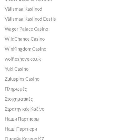
Välismaa Kasiinod
Välismaa Kasiinod Eestis
Wager Palace Casino
WildChance Casino
WinKingdom Casino
wolfieshove.co.uk
Yuki Casino
Zuluspins Casino
Πληρωμές
Στοιχηματικές
Στρατηγικές Καζίνο
Наши Партнеры
Наші Партнери
Онлайн Казино KZ