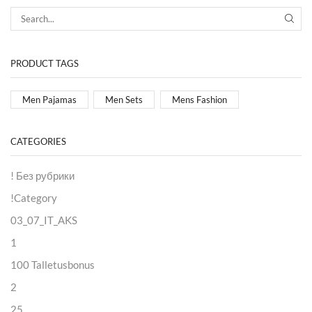
PRODUCT TAGS
Men Pajamas
Men Sets
Mens Fashion
CATEGORIES
! Без рубрики
!Category
03_07_IT_AKS
1
100 Talletusbonus
2
25