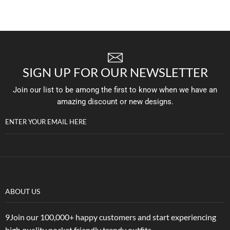
SIGN UP FOR OUR NEWSLETTER
Join our list to be among the first to know when we have an
amazing discount or new designs.
ENTER YOUR EMAIL HERE
ABOUT US
9Join our 100,000+ happy customers and start experiencing
high quality pocket friendly trendy outfits.