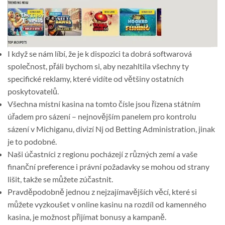
I když se nám líbí, že je k dispozici ta dobrá softwarová
společnost, přáli bychom si, aby nezahltila všechny ty
specifické reklamy, které vidíte od většiny ostatních
poskytovatelů.
Všechna místní kasina na tomto čísle jsou řízena státním
úřadem pro sázení – nejnovějším panelem pro kontrolu
sázení v Michiganu, divizí Nj od Betting Administration, jinak
je to podobné.
Naši účastníci z regionu pocházejí z různých zemí a vaše
finanční preference i právní požadavky se mohou od strany
lišit, takže se můžete zúčastnit.
Pravděpodobně jednou z nejzajímavějších věcí, které si
můžete vyzkoušet v online kasinu na rozdíl od kamenného
kasina, je možnost přijímat bonusy a kampaně.