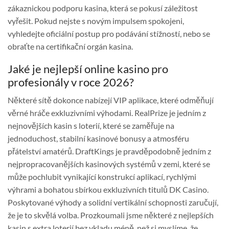
zákaznickou podporu kasina, která se pokusí záležitost
vyřešit.
Pokud nejste s novým impulsem spokojeni,
vyhledejte oficiální postup pro podávání stížností, nebo se
obraťte na certifikační orgán kasina.
Jaké je nejlepší online kasino pro
profesionály v roce 2026?
Některé sítě dokonce nabízejí VIP aplikace, které odměňují
věrné hráče exkluzivními výhodami. RealPrize je jedním z
nejnovějších kasin s loterií, které se zaměřuje na
jednoduchost, stabilní kasinové bonusy a atmosféru
přátelství amatérů. DraftKings je pravděpodobně jedním z
nejpropracovanějších kasinových systémů v zemi, které se
může pochlubit vynikající konstrukcí aplikací, rychlými
výhrami a bohatou sbírkou exkluzivních titulů DK Casino.
Poskytované výhody a solidní vertikální schopnosti zaručují,
že je to skvělá volba. Prozkoumali jsme některé z nejlepších
kasin s extra loterií bez vkladu méně, než si myslíme, že