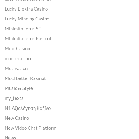
Lucky Elektra Casino
Lucky Minning Casino
Minimitalletus 5E
Minimitalletus Kasinot
Mino Casino
montecatini.cl
Motivation
Muchbetter Kasinot
Music & Style
my_texts
N1 Αξιολόγηση Καζίνο
New Casino
New Video Chat Platform
News