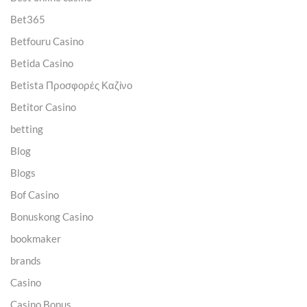
Bet365
Betfouru Casino
Betida Casino
Betista Προσφορές Καζίνο
Betitor Casino
betting
Blog
Blogs
Bof Casino
Bonuskong Casino
bookmaker
brands
Casino
Casino Bonus