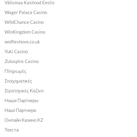
Välismaa Kasiinod Eestis
Wager Palace Casino
WildChance Casino
WinKingdom Casino
wolfieshove.co.uk
Yuki Casino
Zuluspins Casino
Πληρωμές
Στοιχηματικές
Στρατηγικές Καζίνο
Наши Партнеры
Наші Партнери
Онлайн Казино KZ
Текста