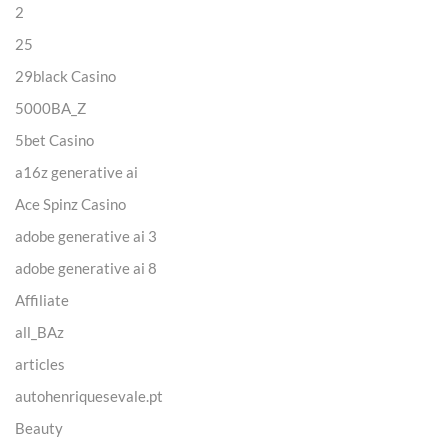
2
25
29black Casino
5000BA_Z
5bet Casino
a16z generative ai
Ace Spinz Casino
adobe generative ai 3
adobe generative ai 8
Affiliate
all_BAz
articles
autohenriquesevale.pt
Beauty