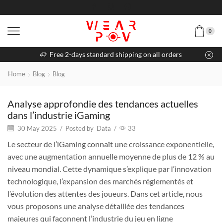
0
Free 2-days standard shipping on all orders
Home
Blog
Blog
Analyse approfondie des tendances actuelles
dans l’industrie iGaming
30 May 2025
/
Posted by
Data
/
33
Le secteur de l’iGaming connaît une croissance exponentielle,
avec une augmentation annuelle moyenne de plus de 12 % au
niveau mondial. Cette dynamique s’explique par l’innovation
technologique, l’expansion des marchés réglementés et
l’évolution des attentes des joueurs. Dans cet article, nous
vous proposons une analyse détaillée des tendances
majeures qui façonnent l’industrie du jeu en ligne