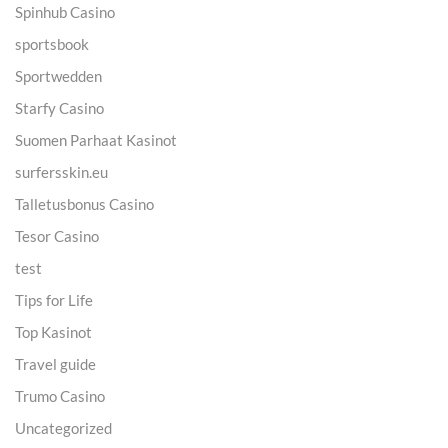
Spinhub Casino
sportsbook
Sportwedden
Starfy Casino
Suomen Parhaat Kasinot
surfersskin.eu
Talletusbonus Casino
Tesor Casino
test
Tips for Life
Top Kasinot
Travel guide
Trumo Casino
Uncategorized