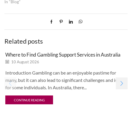
In "Blog"
Related posts
Where to Find Gambling Support Services in Australia
10 August 2026
Introduction Gambling can be an enjoyable pastime for
many, but it can also lead to significant challenges and issues
for some individuals. In Australia, there...
CONTINUE READING