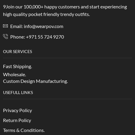
9Join our 100,000+ happy customers and start experiencing
high quality pocket friendly trendy outfits.
Email: info@wearpov.com
Phone: +971 55 724 9270
OUR SERVICES
Fast Shipping.
Wholesale.
Custom Design Manufacturing.
USEFULL LINKS
Privacy Policy
Return Policy
Terms & Conditions.