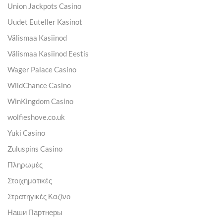
Union Jackpots Casino
Uudet Euteller Kasinot
Välismaa Kasiinod
Välismaa Kasiinod Eestis
Wager Palace Casino
WildChance Casino
WinKingdom Casino
wolfieshove.co.uk
Yuki Casino
Zuluspins Casino
Πληρωμές
Στοιχηματικές
Στρατηγικές Καζίνο
Наши Партнеры