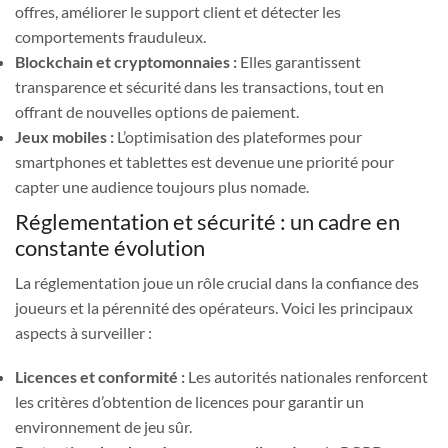
offres, améliorer le support client et détecter les
comportements frauduleux.
Blockchain et cryptomonnaies :
Elles garantissent
transparence et sécurité dans les transactions, tout en
offrant de nouvelles options de paiement.
Jeux mobiles :
L’optimisation des plateformes pour
smartphones et tablettes est devenue une priorité pour
capter une audience toujours plus nomade.
Réglementation et sécurité : un cadre en
constante évolution
La réglementation joue un rôle crucial dans la confiance des
joueurs et la pérennité des opérateurs. Voici les principaux
aspects à surveiller :
Licences et conformité :
Les autorités nationales renforcent
les critères d’obtention de licences pour garantir un
environnement de jeu sûr.