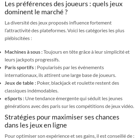
Les préférences des joueurs : quels jeux
dominent le marché ?
La diversité des jeux proposés influence fortement
l’attractivité des plateformes. Voici les catégories les plus
plébiscitées :
Machines à sous :
Toujours en tête grâce à leur simplicité et
leurs jackpots progressifs.
Paris sportifs :
Popularisés par les événements
internationaux, ils attirent une large base de joueurs.
Jeux de table :
Poker, blackjack et roulette restent des
classiques indémodables.
eSports :
Une tendance émergente qui séduit les jeunes
générations avec des paris sur les compétitions de jeux vidéo.
Stratégies pour maximiser ses chances
dans les jeux en ligne
Pour optimiser son expérience et ses gains, il est conseillé de :