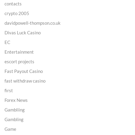
contacts
crypto 2005
davidpowell-thompson.co.uk
Divas Luck Casino
EC
Entertainment
escort projects
Fast Payout Casino
fast withdraw casino
first
Forex News
Gambliing
Gambling
Game