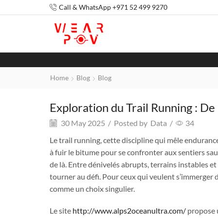
Call & WhatsApp +971 52 499 9270
Home
Blog
Blog
Exploration du Trail Running : De
30 May 2025
/
Posted by
Data
/
34
Le trail running, cette discipline qui mêle enduran
à fuir le bitume pour se confronter aux sentiers sa
de là. Entre dénivelés abrupts, terrains instables 
tourner au défi. Pour ceux qui veulent s’immerger 
comme un choix singulier.
Le site
http://www.alps2oceanultra.com/
propose u