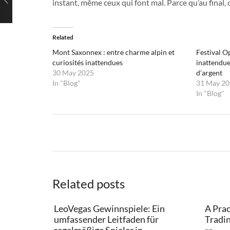
instant, même ceux qui font mal. Parce qu’au final, 
Related
Mont Saxonnex : entre charme alpin et
Festival O
curiosités inattendues
inattendue
30 May 2025
d’argent
In "Blog"
31 May 20
In "Blog"
Related posts
LeoVegas Gewinnspiele: Ein
A Prac
umfassender Leitfaden für
Tradi
regelmäßige Spieler in