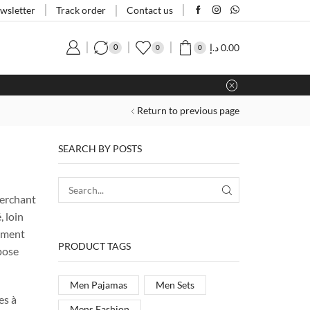
Track order
wsletter
Contact us
د.إ
0.00
0
0
0
Return to previous page
SEARCH BY POSTS
herchant
, loin
dement
PRODUCT TAGS
pose
Men Pajamas
Men Sets
es à
Mens Fashion