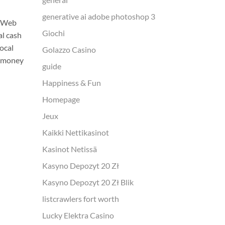
7 Aug
Articles Bonus Cycles on the Bally’s
generative ai adobe photoshop 3
e Web
Content 
Brief Hit Slots Which stores is
Giochi
al cash
Combinat
usually necessary for the
ocal
internet 
Golazzo Casino
fundamental features of the
l money
& Volatil
webpages. Home 3 scatters so...
guide
you may 
Happiness & Fun
CONTINUE READING
CONT
Homepage
Jeux
Kaikki Nettikasinot
Kasinot Netissä
Kasyno Depozyt 20 Zł
Kasyno Depozyt 20 Zł Blik
listcrawlers fort worth
Lucky Elektra Casino