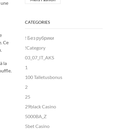
s une
CATEGORIES
e
! Без рубрики
e. Ce
!Category
.
03_07_IT_AKS
à la
1
uffle.
100 Talletusbonus
2
25
29black Casino
5000BA_Z
5bet Casino