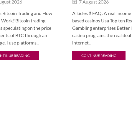
ugust 2026
7 August 2026
s Bitcoin Trading and How
Articles ❓ FAQ: A real incom
 Work? Bitcoin trading
based casinos Usa Top ten Re
s speculating on the price
Gambling enterprises Better l
nts of BTC through an
casino programs the real dea
e. I use platforms...
internet...
NTINUE READING
CONTINUE READING