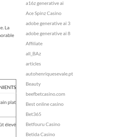
a16z generative ai
Ace Spinz Casino
adobe generative ai 3
e. La
adobe generative ai 8
morable
Affiliate
all_BAz
articles
autohenriquesevale.pt
Beauty
NIENTS
beefbetcasino.com
ain plat
Best online casino
Bet365
Betfouru Casino
ût élevé
Betida Casino