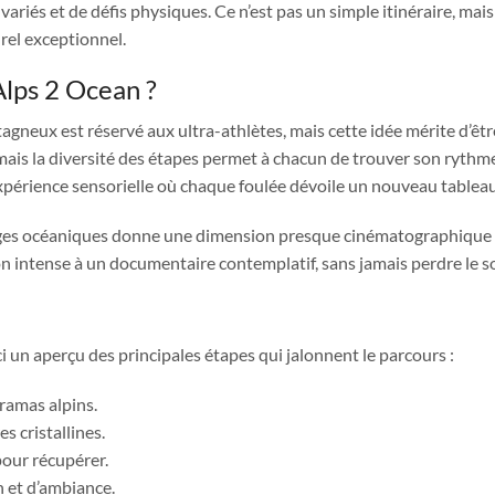
ariés et de défis physiques. Ce n’est pas un simple itinéraire, mai
urel exceptionnel.
Alps 2 Ocean ?
agneux est réservé aux ultra-athlètes, mais cette idée mérite d’êtr
, mais la diversité des étapes permet à chacun de trouver son rythm
 expérience sensorielle où chaque foulée dévoile un nouveau tableau
lages océaniques donne une dimension presque cinématographique 
n intense à un documentaire contemplatif, sans jamais perdre le so
i un aperçu des principales étapes qui jalonnent le parcours :
amas alpins.
es cristallines.
pour récupérer.
 et d’ambiance.