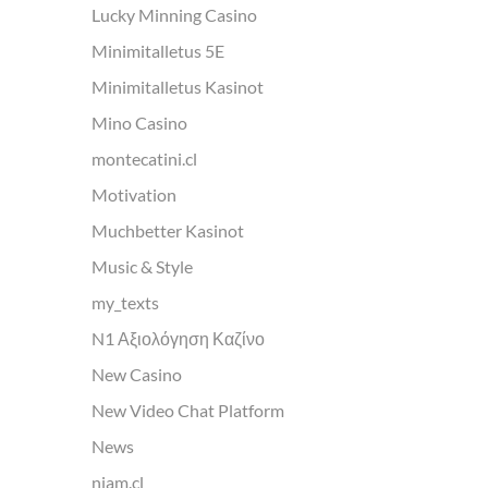
Lucky Minning Casino
Minimitalletus 5E
Minimitalletus Kasinot
Mino Casino
montecatini.cl
Motivation
Muchbetter Kasinot
Music & Style
my_texts
N1 Αξιολόγηση Καζίνο
New Casino
New Video Chat Platform
News
niam.cl