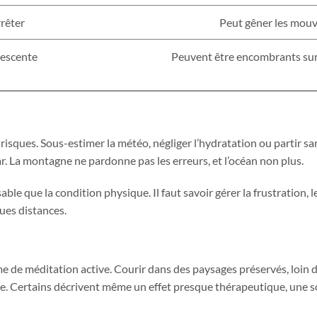
rrêter
Peut gêner les mou
descente
Peuvent être encombrants sur
ns risques. Sous-estimer la météo, négliger l’hydratation ou partir sa
 La montagne ne pardonne pas les erreurs, et l’océan non plus.
le que la condition physique. Il faut savoir gérer la frustration, l
gues distances.
rme de méditation active. Courir dans des paysages préservés, loin 
. Certains décrivent même un effet presque thérapeutique, une s