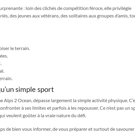
prenante : loin des clichés de compétition féroce, elle privilégie
variés, des jeunes aux vétérans, des solitaires aux groupes d’amis, to
ser le terrain.
ées.
.
al.
errain.
qu’un simple sport
me Alps 2 Ocean, dépasse largement la simple activité physique. C’
confronter à ses limites et parfois à les repousser. Ce n’est pas un s
ui veulent goûter à la vraie nature du défi.
mps de bien vous informer, de vous préparer et surtout de savoure