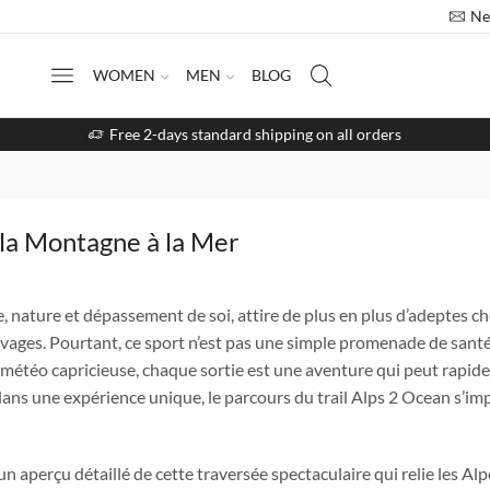
Ne
WOMEN
MEN
BLOG
Free 2-days standard shipping on all orders
 la Montagne à la Mer
ce, nature et dépassement de soi, attire de plus en plus d’adeptes c
uvages. Pourtant, ce sport n’est pas une simple promenade de santé
et météo capricieuse, chaque sortie est une aventure qui peut rapi
dans une expérience unique, le parcours du trail Alps 2 Ocean s’im
n aperçu détaillé de cette traversée spectaculaire qui relie les Alp