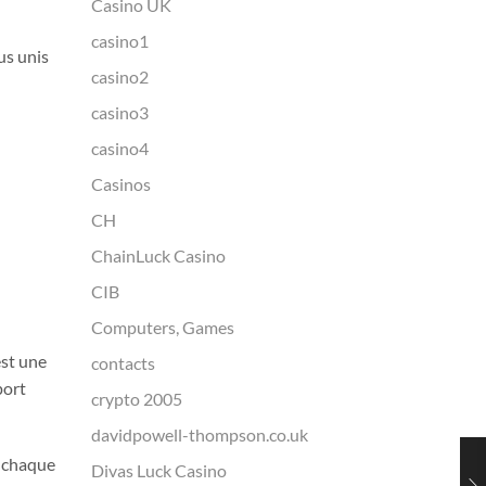
Casino UK
casino1
us unis
casino2
casino3
casino4
Casinos
CH
ChainLuck Casino
CIB
Computers, Games
est une
contacts
port
crypto 2005
davidpowell-thompson.co.uk
r chaque
Divas Luck Casino