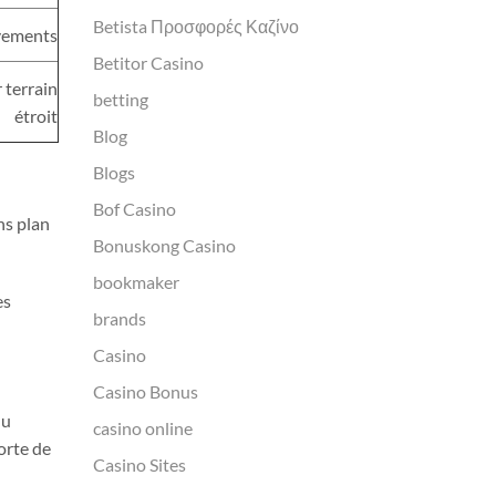
Betista Προσφορές Καζίνο
vements
Betitor Casino
 terrain
betting
étroit
Blog
Blogs
Bof Casino
ns plan
Bonuskong Casino
bookmaker
es
brands
Casino
Casino Bonus
du
casino online
orte de
Casino Sites