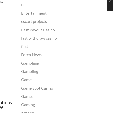
s.
EC
Entertainment
escort projects
Fast Payout Casino
a
fast withdraw casino
first
Forex News
Gambliing
Gambling
Game
Game Spot Casino
Games
cations
Nuts 2014 movie Wikipedia
Crazy S
Gaming
26
Totally 
7 August 2026
general