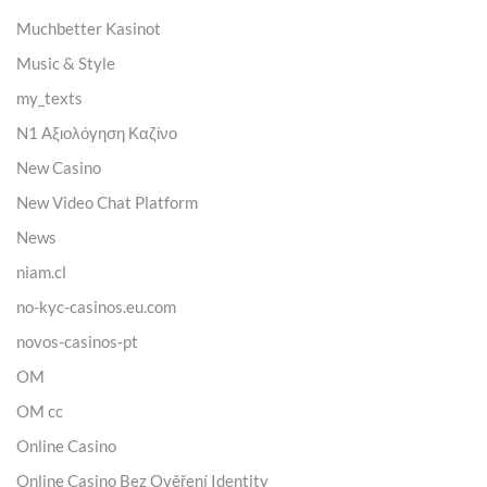
Muchbetter Kasinot
Music & Style
my_texts
N1 Αξιολόγηση Καζίνο
New Casino
New Video Chat Platform
News
niam.cl
no-kyc-casinos.eu.com
novos-casinos-pt
OM
OM cc
Online Casino
Online Casino Bez Ověření Identity