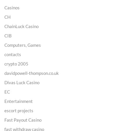
Casinos
CH
ChainLuck Casino
CIB
Computers, Games
contacts
crypto 2005
davidpowell-thompson.co.uk
Divas Luck Casino
EC
Entertainment
escort projects
Fast Payout Casino
fast withdraw casino