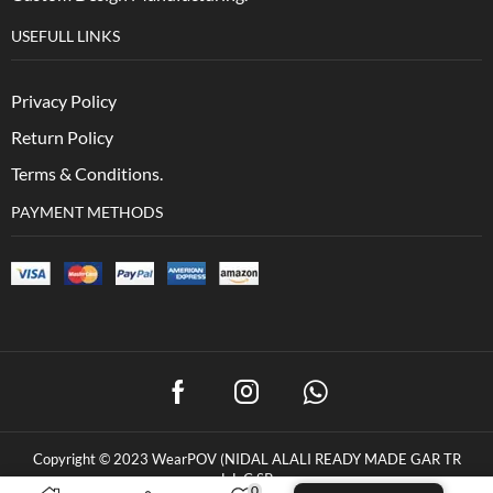
USEFULL LINKS
Privacy Policy
Return Policy
Terms & Conditions.
PAYMENT METHODS
Copyright © 2023 WearPOV (NIDAL ALALI READY MADE GAR TR
L.L.C.SP
0
0