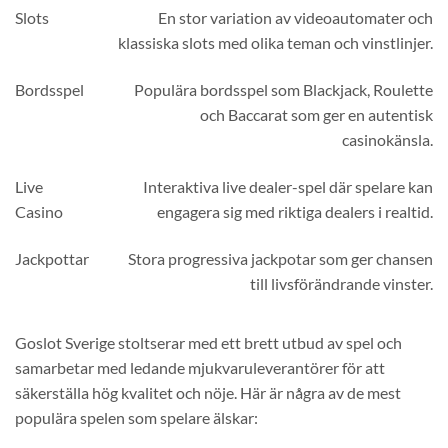
Slots
En stor variation av videoautomater och
klassiska slots med olika teman och vinstlinjer.
Bordsspel
Populära bordsspel som Blackjack, Roulette
och Baccarat som ger en autentisk
casinokänsla.
Live
Interaktiva live dealer-spel där spelare kan
Casino
engagera sig med riktiga dealers i realtid.
Jackpottar
Stora progressiva jackpotar som ger chansen
till livsförändrande vinster.
Goslot Sverige stoltserar med ett brett utbud av spel och
samarbetar med ledande mjukvaruleverantörer för att
säkerställa hög kvalitet och nöje. Här är några av de mest
populära spelen som spelare älskar: