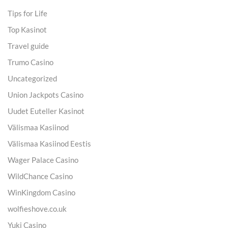
Tips for Life
Top Kasinot
Travel guide
Trumo Casino
Uncategorized
Union Jackpots Casino
Uudet Euteller Kasinot
Välismaa Kasiinod
Välismaa Kasiinod Eestis
Wager Palace Casino
WildChance Casino
WinKingdom Casino
wolfieshove.co.uk
Yuki Casino