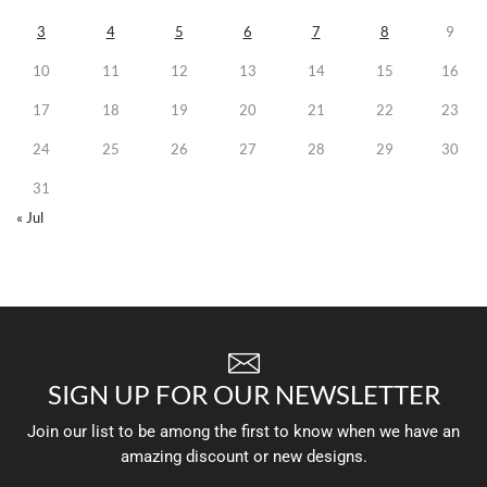
3
4
5
6
7
8
9
10
11
12
13
14
15
16
17
18
19
20
21
22
23
24
25
26
27
28
29
30
31
« Jul
SIGN UP FOR OUR NEWSLETTER
Join our list to be among the first to know when we have an
amazing discount or new designs.