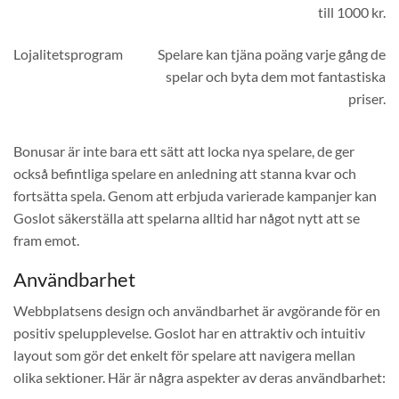
till 1000 kr.
Lojalitetsprogram
Spelare kan tjäna poäng varje gång de
spelar och byta dem mot fantastiska
priser.
Bonusar är inte bara ett sätt att locka nya spelare, de ger
också befintliga spelare en anledning att stanna kvar och
fortsätta spela. Genom att erbjuda varierade kampanjer kan
Goslot säkerställa att spelarna alltid har något nytt att se
fram emot.
Användbarhet
Webbplatsens design och användbarhet är avgörande för en
positiv spelupplevelse. Goslot har en attraktiv och intuitiv
layout som gör det enkelt för spelare att navigera mellan
olika sektioner. Här är några aspekter av deras användbarhet: