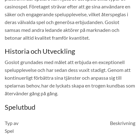
casinospel. Företaget strävar efter att ge sina användare en
säker och engagerande spelupplevelse, vilket återspeglas i
deras välvalda spel och generösa erbjudanden. Goslot
samsas med andra ledande aktörer på marknaden och
betonar alltid kvalitet framför kvantitet.
Historia och Utveckling
Goslot grundades med målet att erbjuda en exceptionell
spelupplevelse och har sedan dess vuxit stadigt. Genom att
kontinuerligt förbättra sina tjänster och anpassa sig till
spelarnas behov, har de lyckats skapa en trogen kundbas som
återvänder gång på gång.
Spelutbud
Typ av
Beskrivning
Spel