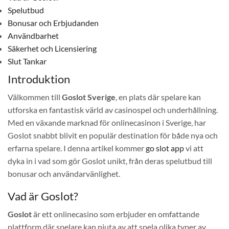
Spelutbud
Bonusar och Erbjudanden
Användbarhet
Säkerhet och Licensiering
Slut Tankar
Introduktion
Välkommen till
Goslot Sverige
, en plats där spelare kan
utforska en fantastisk värld av casinospel och underhållning.
Med en växande marknad för onlinecasinon i Sverige, har
Goslot snabbt blivit en populär destination för både nya och
erfarna spelare. I denna artikel kommer
go slot app
vi att
dyka in i vad som gör Goslot unikt, från deras spelutbud till
bonusar och användarvänlighet.
Vad är Goslot?
Goslot
är ett onlinecasino som erbjuder en omfattande
plattform där spelare kan njuta av att spela olika typer av