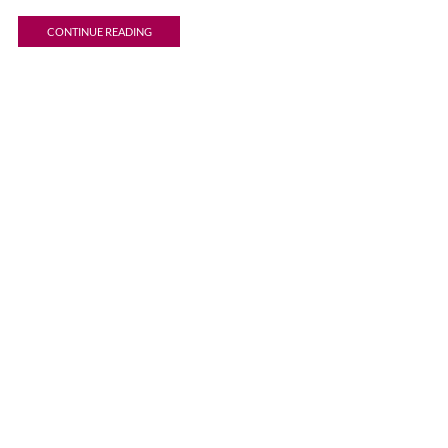
CONTINUE READING