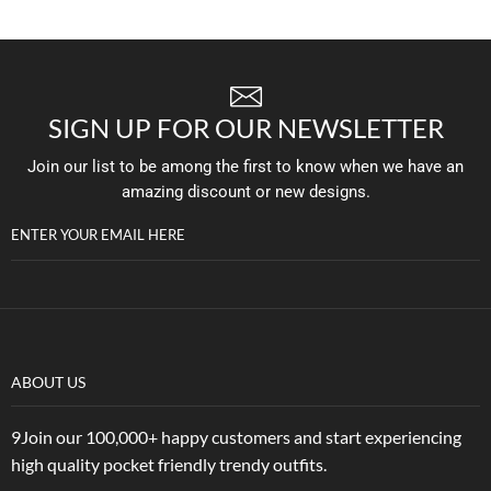
SIGN UP FOR OUR NEWSLETTER
Join our list to be among the first to know when we have an
amazing discount or new designs.
ENTER YOUR EMAIL HERE
ABOUT US
9Join our 100,000+ happy customers and start experiencing
high quality pocket friendly trendy outfits.