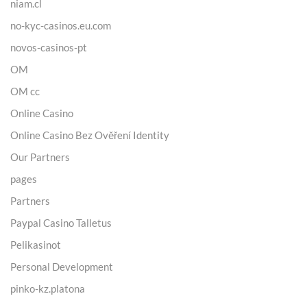
niam.cl
no-kyc-casinos.eu.com
novos-casinos-pt
OM
OM cc
Online Casino
Online Casino Bez Ověření Identity
Our Partners
pages
Partners
Paypal Casino Talletus
Pelikasinot
Personal Development
pinko-kz.platona