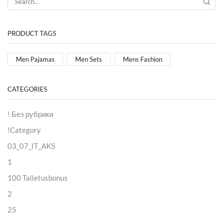
PRODUCT TAGS
Men Pajamas
Men Sets
Mens Fashion
CATEGORIES
! Без рубрики
!Category
03_07_IT_AKS
1
100 Talletusbonus
2
25