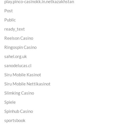
play.pinco-casinokk.in.netkazakhstan
Post
Public
ready_text
Reelson Casino
Ringospin Casino
sahel.org.uk
sanodelucas.cl
Siru Mobile Kasinot
Siru Mobile Nettikasinot
Slimking Casino
Spiele
Spinhub Casino
sportsbook