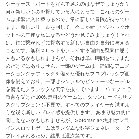
シーザーズ・ポートを好んで選ぶのはなぜでしょうか？
何か新しいものを探している人にとって、これらのゲー
ムは頻繁に入れ替わるので、常に新しい冒険が待ってい
ます。新しいリールを回して、今日が新しいジャックポ
ットへの幸運な旅になるかどうか見てみましょう！それ
は、鎖に繋がれずに探索する新しい自由を自分に与える
ことです。無料スロットをプレイする理由を疑問に思う
人もいるかもしれませんが、それは単に時間をつぶすた
めだけではありません。一部のゲームは、詳細なアニメ
ーショングラフィックを備えた優れたプログレッシブ画
像を備えており、一部はシンプルでビンテージなモデル
を備えたクラシックな美学を扱っています。 ウェブ上で
教育を受けた100%無料のゲームは、ダウンロードもサブ
スクリプションも不要で、すべてのプレイヤーが試すよ
うな鋭く楽しいプレイ感を提供します。 あまり魅力的に
聞こえないかもしれませんが、Slotomaniaの無料オンラ
インスロットゲームはランダムな数字ジェネレーターで
プレイされるため、結果は運次第です。