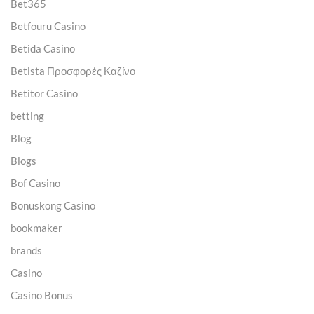
Bet365
Betfouru Casino
Betida Casino
Betista Προσφορές Καζίνο
Betitor Casino
betting
Blog
Blogs
Bof Casino
Bonuskong Casino
bookmaker
brands
Casino
Casino Bonus