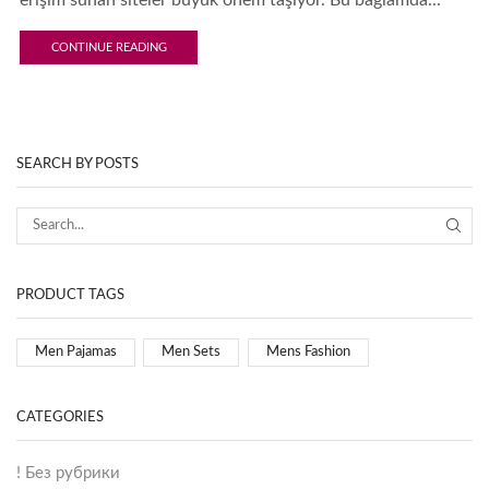
erişim sunan siteler büyük önem taşıyor. Bu bağlamda...
CONTINUE READING
SEARCH BY POSTS
PRODUCT TAGS
Men Pajamas
Men Sets
Mens Fashion
CATEGORIES
! Без рубрики