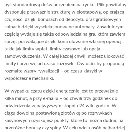
być standardową doświadczeniem na rynku. Plik powitalny
dysponuje przeważnie strukturę wieloetapową, opierającą
czujności dzięki bonusach od depozytu oraz gratisowych
spinach dzięki wyselekcjonowane automaty. Zasadniczym
częścią wydaje się także odpowiedzialna gra, która zawiera
sprzęt pozwalające dzięki kontrolowanie własnej operacji,
takie jak limity wpłat, limity czasowe lub opcja
samowykluczenia. W całej każdej chwili możesz ulokować
limity i przerwę od czasu rozrywki. Ów uciechy proponują
rozmaite wzory rywalizacji – od czasu klasyki w
współczesne mechaniki.
W wypadku czatu dzięki energicznie jest to przeważnie
kilka minut, a przy e-mailu – od chwili trzy godzinek do
odwiedzenia w najwyższym stopniu 24 wilu godzin. W
ciągu dowolną postawioną złotówkę po rozrywkach
kasynowych uzyskujesz punkty, które to można dudnić na
przeróżne bonusy czy spiny. W celu wielu osób najbardziej