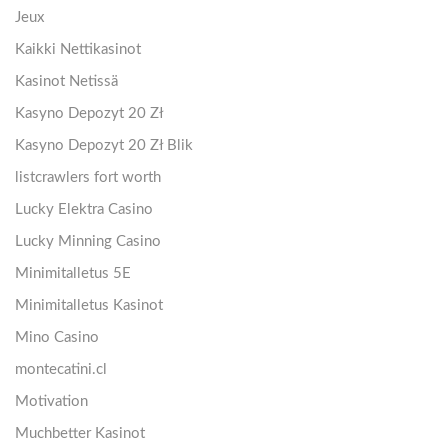
Jeux
Kaikki Nettikasinot
Kasinot Netissä
Kasyno Depozyt 20 Zł
Kasyno Depozyt 20 Zł Blik
listcrawlers fort worth
Lucky Elektra Casino
Lucky Minning Casino
Minimitalletus 5E
Minimitalletus Kasinot
Mino Casino
montecatini.cl
Motivation
Muchbetter Kasinot