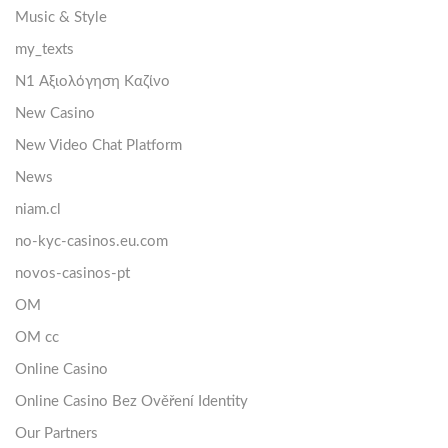
Music & Style
my_texts
N1 Αξιολόγηση Καζίνο
New Casino
New Video Chat Platform
News
niam.cl
no-kyc-casinos.eu.com
novos-casinos-pt
OM
OM cc
Online Casino
Online Casino Bez Ověření Identity
Our Partners