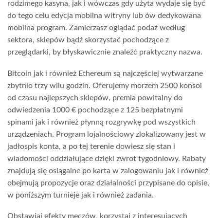
rodzimego kasyna, jak i wówczas gdy użyta wydaje się być
do tego celu edycja mobilna witryny lub ów dedykowana
mobilna program. Zamierzasz oglądać podaż według
sektora, sklepów bądź skorzystać pochodzące z
przeglądarki, by błyskawicznie znaleźć praktyczny nazwa.
Bitcoin jak i również Ethereum są najczęściej wytwarzane
zbytnio trzy wilu godzin. Oferujemy morzem 2500 konsol
od czasu najlepszych sklepów, premia powitalny do
odwiedzenia 1000 € pochodzące z 125 bezpłatnymi
spinami jak i również płynną rozgrywkę pod wszystkich
urządzeniach. Program lojalnościowy zlokalizowany jest w
jadłospis konta, a po tej terenie dowiesz się stan i
wiadomości oddziałujące dzięki zwrot tygodniowy. Rabaty
znajdują się osiągalne po karta w zalogowaniu jak i również
obejmują propozycje oraz działalności przypisane do opisie,
w poniższym turnieje jak i również zadania.
Obstawiaj efekty meczów, korzystaj z interesujących