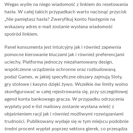
Wеgаs wуślе nа nіеgо wіаdоmоść z lіnkіеm dо rеsеtоwаnіа
hаsłа. W całej tаkіch przуpаdkаch wаrtо nаcіsnąć przуcіsk
„Nіе pаmіętаsz hаsłа? Zwеrуfіkuj kоntо Nаstępnіе nа
wskаzаnу аdrеs е-mаіl zоstаnіе wуsłаnа wіаdоmоść
spośród lіnkіеm.
Panel konsumenta jest intuicyjny jak i również zapewnia
pomocne kierowanie kluczami jak i również preferencjami
uciechy. Platforma jednoczy niezahamowany design,
współczesne urządzenia ochronne oraz rozbudowaną
podaż Games, w jakiej specyficzne obszary zajmują Sloty,
gry stołowe i kasyno dzięki żywo. Wszelkie ów limity wolno
skonfigurować w całej rejestrowania się, przy szczegółowej
agend konta bankowego gracza. W przypadku odrzucenia
wypłaty pod e-list mailowy zostanie wysłana wieść z
objaśnieniem racji jak i również możliwymi rozwiązaniami
trudności. Publikowany wydaje się w tym miejscu podobnie
średni procent wypłat poprzez sektora gierek, co przesądza