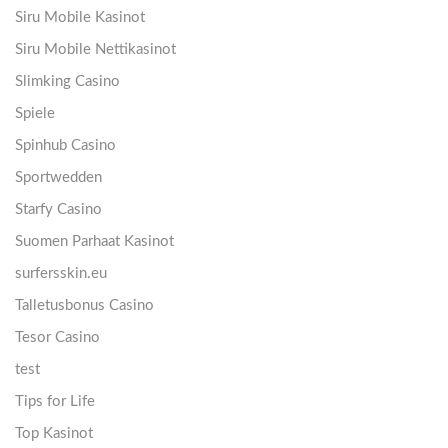
Siru Mobile Kasinot
Siru Mobile Nettikasinot
Slimking Casino
Spiele
Spinhub Casino
Sportwedden
Starfy Casino
Suomen Parhaat Kasinot
surfersskin.eu
Talletusbonus Casino
Tesor Casino
test
Tips for Life
Top Kasinot