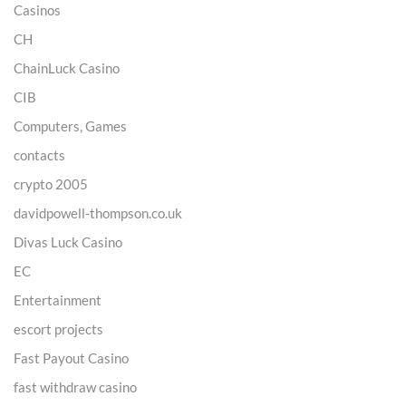
Casinos
CH
ChainLuck Casino
CIB
Computers, Games
contacts
crypto 2005
davidpowell-thompson.co.uk
Divas Luck Casino
EC
Entertainment
escort projects
Fast Payout Casino
fast withdraw casino