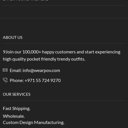
ABOUT US
9Join our 100,000+ happy customers and start experiencing
high quality pocket friendly trendy outfits.
Email: info@wearpov.com
Phone: +971 55 724 9270
OUR SERVICES
Fast Shipping.
Wholesale.
Custom Design Manufacturing.