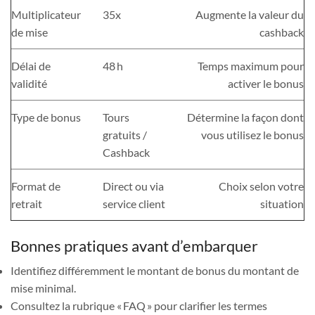
Multiplicateur
35x
Augmente la valeur du
de mise
cashback
Délai de
48 h
Temps maximum pour
validité
activer le bonus
Type de bonus
Tours
Détermine la façon dont
gratuits /
vous utilisez le bonus
Cashback
Format de
Direct ou via
Choix selon votre
retrait
service client
situation
Bonnes pratiques avant d’embarquer
Identifiez différemment le montant de bonus du montant de
mise minimal.
Consultez la rubrique « FAQ » pour clarifier les termes