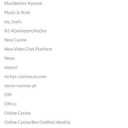
Muchbetter Kasinot
Music & Style
my_texts
N1 Αξιολόγηση Καζίνο
New Casino
New Video Chat Platform
News
niam.cl
no-kyc-casinos.eu.com
novos-casinos-pt
OM
OM cc
Online Casino
Online Casino Bez Ověření Identity