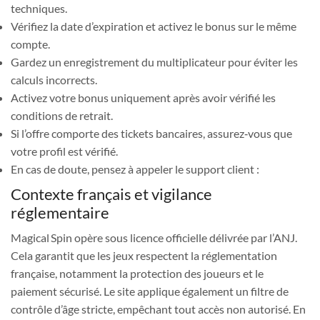
techniques.
Vérifiez la date d’expiration et activez le bonus sur le même
compte.
Gardez un enregistrement du multiplicateur pour éviter les
calculs incorrects.
Activez votre bonus uniquement après avoir vérifié les
conditions de retrait.
Si l’offre comporte des tickets bancaires, assurez‑vous que
votre profil est vérifié.
En cas de doute, pensez à appeler le support client :
Contexte français et vigilance
réglementaire
Magical Spin opère sous licence officielle délivrée par l’ANJ.
Cela garantit que les jeux respectent la réglementation
française, notamment la protection des joueurs et le
paiement sécurisé. Le site applique également un filtre de
contrôle d’âge stricte, empêchant tout accès non autorisé. En