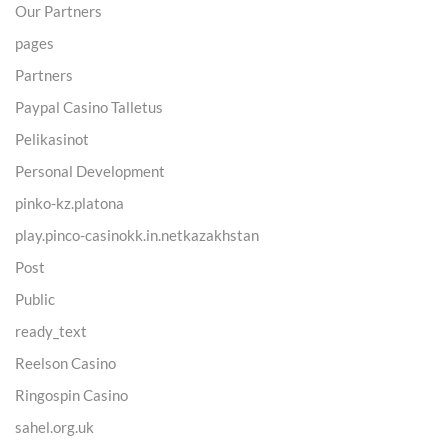
Our Partners
pages
Partners
Paypal Casino Talletus
Pelikasinot
Personal Development
pinko-kz.platona
play.pinco-casinokk.in.netkazakhstan
Post
Public
ready_text
Reelson Casino
Ringospin Casino
sahel.org.uk