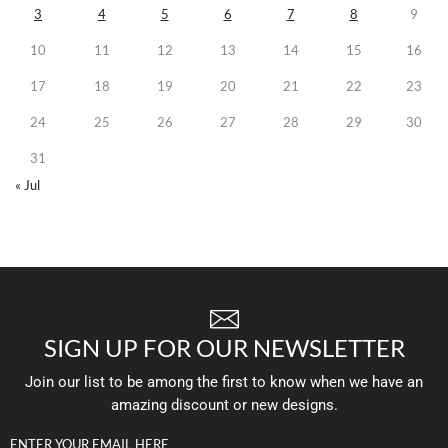
3
4
5
6
7
8
9
10
11
12
13
14
15
16
17
18
19
20
21
22
23
24
25
26
27
28
29
30
31
« Jul
SIGN UP FOR OUR NEWSLETTER
Join our list to be among the first to know when we have an
amazing discount or new designs.
ENTER YOUR EMAIL HERE