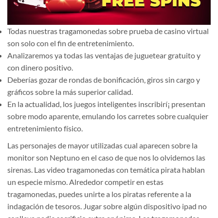
Todas nuestras tragamonedas sobre prueba de casino virtual
son solo con el fin de entretenimiento.
Analizaremos ya todas las ventajas de juguetear gratuito y
con dinero positivo.
Deberías gozar de rondas de bonificación, giros sin cargo y
gráficos sobre la más superior calidad.
En la actualidad, los juegos inteligentes inscribirí¡ presentan
sobre modo aparente, emulando los carretes sobre cualquier
entretenimiento físico.
Las personajes de mayor utilizadas cual aparecen sobre la
monitor son Neptuno en el caso de que nos lo olvidemos las
sirenas. Las video tragamonedas con temática pirata hablan
un especie mismo. Alrededor competir en estas
tragamonedas, puedes unirte a los piratas referente a la
indagación de tesoros. Jugar sobre algún dispositivo ipad no