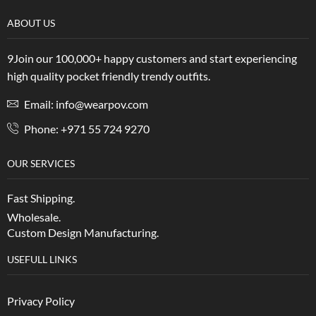
ABOUT US
9Join our 100,000+ happy customers and start experiencing
high quality pocket friendly trendy outfits.
Email: info@wearpov.com
Phone: +971 55 724 9270
OUR SERVICES
Fast Shipping.
Wholesale.
Custom Design Manufacturing.
USEFULL LINKS
Privacy Policy