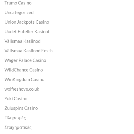
Trumo Casino
Uncategorized
Union Jackpots Casino
Uudet Euteller Kasinot
Välismaa Kasiinod
Välismaa Kasiinod Eestis
Wager Palace Casino
WildChance Casino
WinKingdom Casino
wolfieshove.co.uk
Yuki Casino
Zuluspins Casino
Πληρωμές
Στοιχηματικές