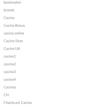
bookmaker
brands
Casino
Casino Bonus
casino online
Casino Sites
Casino UK
casino1
casino2
casino3
casino4
Casinos
CH
ChainLuck Casino