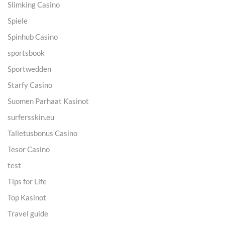
Slimking Casino
Spiele
Spinhub Casino
sportsbook
Sportwedden
Starfy Casino
Suomen Parhaat Kasinot
surfersskin.eu
Talletusbonus Casino
Tesor Casino
test
Tips for Life
Top Kasinot
Travel guide