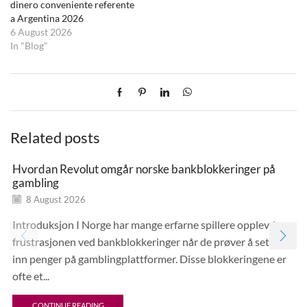
dinero conveniente referente
a Argentina 2026
6 August 2026
In "Blog"
Related posts
Hvordan Revolut omgår norske bankblokkeringer på
gambling
8 August 2026
Introduksjon I Norge har mange erfarne spillere opplevd
frustrasjonen ved bankblokkeringer når de prøver å sette
inn penger på gamblingplattformer. Disse blokkeringene er
ofte et...
CONTINUE READING