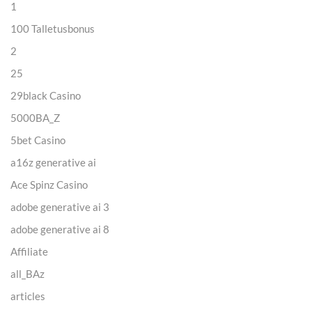
1
100 Talletusbonus
2
25
29black Casino
5000BA_Z
5bet Casino
a16z generative ai
Ace Spinz Casino
adobe generative ai 3
adobe generative ai 8
Affiliate
all_BAz
articles