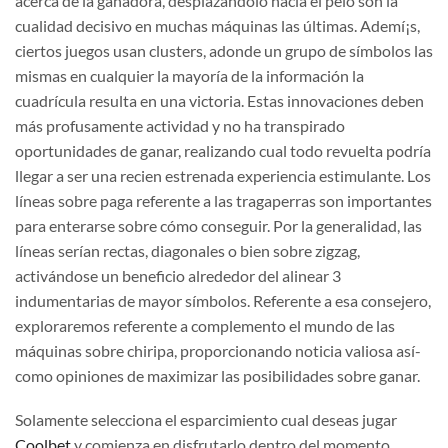
acerca de la ganadora, desplazándolo hacia el pelo son la
cualidad decisivo en muchas máquinas las últimas. Ademí¡s,
ciertos juegos usan clusters, adonde un grupo de símbolos las
mismas en cualquier la mayoría de la información la
cuadrícula resulta en una victoria. Estas innovaciones deben
más profusamente actividad y no ha transpirado
oportunidades de ganar, realizando cual todo revuelta podrí­a
llegar a ser una recien estrenada experiencia estimulante. Los
líneas sobre paga referente a las tragaperras son importantes
para enterarse sobre cómo conseguir. Por la generalidad, las
líneas serían rectas, diagonales o bien sobre zigzag,
activándose un beneficio alrededor del alinear 3
indumentarias de mayor símbolos. Referente a esa consejero,
exploraremos referente a complemento el mundo de las
máquinas sobre chiripa, proporcionando noticia valiosa así­
como opiniones de maximizar las posibilidades sobre ganar.
Solamente selecciona el esparcimiento cual deseas jugar
Coolbet
y comienza en disfrutarlo dentro del momento.