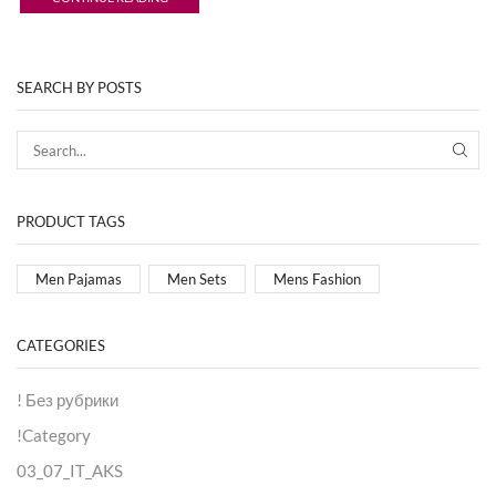
SEARCH BY POSTS
PRODUCT TAGS
Men Pajamas
Men Sets
Mens Fashion
CATEGORIES
! Без рубрики
!Category
03_07_IT_AKS