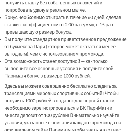
получить ставку без собственных вложений и
попробовать удачу в реальном матче.
Бонус необходимо отыграть в течение 60 дней, сделав
ставки с коэффициентом от 2.00 на сумму, в 15 раз
превышающую размер бонуса.
Вы получите стандартное приветственное предложение
от букмекера Пари (которое может оказаться менее
выгодным), чем с использованием промокода.
Эта возможность станет доступной — как только
выполните все основные условия и получите свой
Париматч бонус в размере 1000 рублей.
Здесь вы можете совершенно бесплатно следить за
трансляциями мировых спортивных событий! Чтобы
получить 1000 рублей в подарок для первой ставки,
необходимо зарегистрироваться в БК ПариМатч и
внести депозит от 100 рублей! Внимательно изучайте
условия, указанные в описании каждого промокода на
официальном сайте Париматч, чтобы знать, что от вас