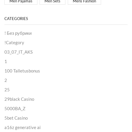
Men Pajamas
Men Sets
Mens Fashion
CATEGORIES
! Без рубрики
!Category
03_07_IT_AKS
1
100 Talletusbonus
2
25
29black Casino
5000BA_Z
5bet Casino
a16z generative ai