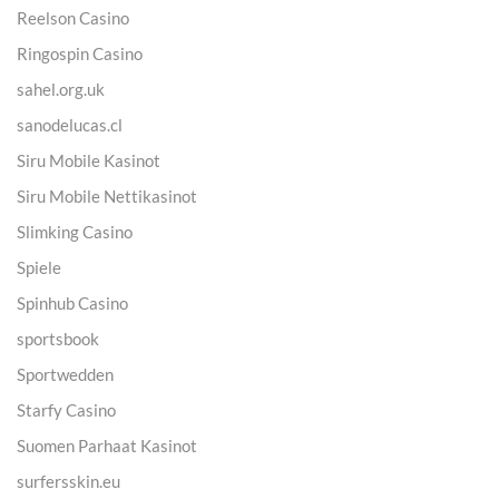
Reelson Casino
Ringospin Casino
sahel.org.uk
sanodelucas.cl
Siru Mobile Kasinot
Siru Mobile Nettikasinot
Slimking Casino
Spiele
Spinhub Casino
sportsbook
Sportwedden
Starfy Casino
Suomen Parhaat Kasinot
surfersskin.eu