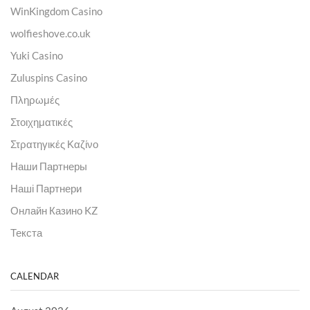
WinKingdom Casino
wolfieshove.co.uk
Yuki Casino
Zuluspins Casino
Πληρωμές
Στοιχηματικές
Στρατηγικές Καζίνο
Наши Партнеры
Наші Партнери
Онлайн Казино KZ
Текста
CALENDAR