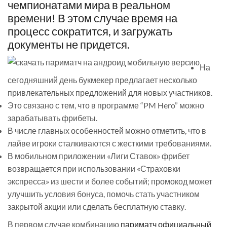
чемпионатами мира в реальном
времени! В этом случае время на
процесс сократится, и загружать
документы не придется.
На
сегодняшний день букмекер предлагает несколько
привлекательных предложений для новых участников.
Это связано с тем, что в программе “PM Hero” можно
зарабатывать фрибеты.
В числе главных особенностей можно отметить, что в
лайве игроки сталкиваются с жесткими требованиями.
В мобильном приложении «Лиги Ставок» фрибет
возвращается при использовании «Страховки
экспресса» из шести и более событий; промокод может
улучшить условия бонуса, помочь стать участником
закрытой акции или сделать бесплатную ставку.
В первом случае комбинацию
париматч официальный