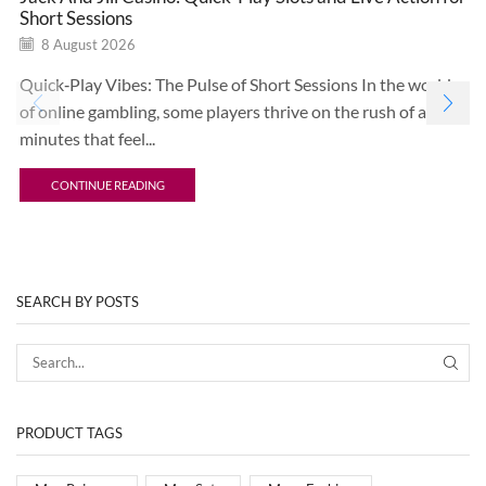
Short Sessions
8 August 2026
Quick‑Play Vibes: The Pulse of Short Sessions In the world
of online gambling, some players thrive on the rush of a few
minutes that feel...
CONTINUE READING
SEARCH BY POSTS
PRODUCT TAGS