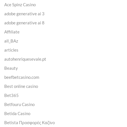
Ace Spinz Casino
adobe generative ai 3
adobe generative ai 8
Affiliate
all_BAz
articles
autohenriquesevale.pt
Beauty
beefbetcasino.com
Best online casino
Bet365
Betfouru Casino
Betida Casino
Betista Προσφορές Καζίνο