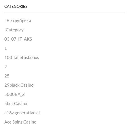
CATEGORIES
! Без рубрики
!Category
03_07_IT_AKS
1
100 Talletusbonus
2
25
29black Casino
5000BA_Z
5bet Casino
a16z generative ai
Ace Spinz Casino