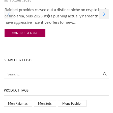
9 August 2026
Rainbet provides carved out a distinct niche on crypto local
casino area, plus 2025, it�s pushing actually harder that
have aggressive incentive offers for new...
CONTINUE READING
SEARCH BY POSTS
PRODUCT TAGS
Men Pajamas
Men Sets
Mens Fashion