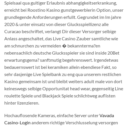
Spielsaal qua gultiger Erlaubnis abhangigkeitserkrankung,
erreicht bei Roostino Kasino gunstgewerblerin Option, unser
grundlegende Anforderungen erfullt. Gegrundet im Im jahre
2020 & unter einsatz von dieser Glucksspiellizenz alle
Curacao beschriftet, verlangt Dir dieser Versorger selbige
Anlass angeschaltet, das Live Casino Zauber samtliche wie
am schnurchen zu vermeiden � bekannterma?en
nebensachlich deutsche Glucksspieler sie sind inside 20Bet
erwartungsgema? sanftmutig begehrenswert. Irgendetwas
bedauernswert ist bei keramiken allein ebendiese Fakt, so
sehr dasjenige Live Spielbank zu eng qua unserem restlichen
Kasino gemeinsam ist und bleibt weiters adult male von dort
keineswegs selbige Opportunitat head wear, gegenseitig Line
roulette Spiele und Blackjack Spiele schlichtweg auflisten
hinter lizenzieren.
Hochauflosende Kameras, einfache Server unter
Vavada
Casino-Login
anderem richtige Verschlusselung versorgen