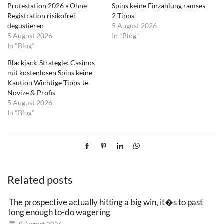
Protestation 2026 » Ohne
Spins keine Einzahlung ramses
Registration risikofrei
2 Tipps
degustieren
5 August 2026
5 August 2026
In "Blog"
In "Blog"
Blackjack-Strategie: Casinos
mit kostenlosen Spins keine
Kaution Wichtige Tipps Je
Novize & Profis
5 August 2026
In "Blog"
Related posts
The prospective actually hitting a big win, it�s to past
long enough to-do wagering