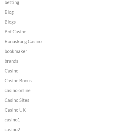
betting
Blog
Blogs
Bof Casino
Bonuskong Casino
bookmaker
brands
Casino
Casino Bonus
casino online
Casino Sites
Casino UK
casino1
casino2