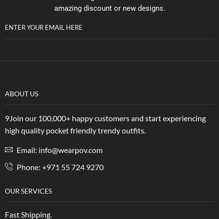
amazing discount or new designs.
ENTER YOUR EMAIL HERE
ABOUT US
9Join our 100,000+ happy customers and start experiencing
high quality pocket friendly trendy outfits.
Email: info@wearpov.com
Phone: +971 55 724 9270
OUR SERVICES
Fast Shipping.