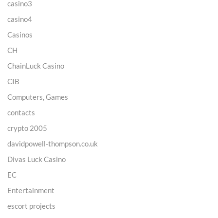
casino3
casino4
Casinos
CH
ChainLuck Casino
CIB
Computers, Games
contacts
crypto 2005
davidpowell-thompson.co.uk
Divas Luck Casino
EC
Entertainment
escort projects