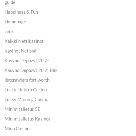
guide
Happiness & Fun
Homepage
Jeux
Kaikki Nettikasinot
Kasinot Netissä
Kasyno Depozyt 20 Zł
Kasyno Depozyt 20 Zł Blik
listcrawlers fort worth
Lucky Elektra Casino
Lucky Minning Casino
Minimitalletus 5E
Minimitalletus Kasinot
Mino Casino