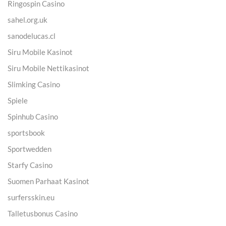
Ringospin Casino
sahel.org.uk
sanodelucas.cl
Siru Mobile Kasinot
Siru Mobile Nettikasinot
Slimking Casino
Spiele
Spinhub Casino
sportsbook
Sportwedden
Starfy Casino
Suomen Parhaat Kasinot
surfersskin.eu
Talletusbonus Casino