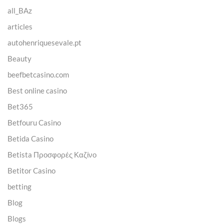
all_BAz
articles
autohenriquesevale.pt
Beauty
beefbetcasino.com
Best online casino
Bet365
Betfouru Casino
Betida Casino
Betista Προσφορές Καζίνο
Betitor Casino
betting
Blog
Blogs