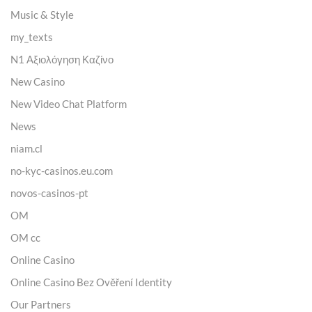
Music & Style
my_texts
N1 Αξιολόγηση Καζίνο
New Casino
New Video Chat Platform
News
niam.cl
no-kyc-casinos.eu.com
novos-casinos-pt
OM
OM cc
Online Casino
Online Casino Bez Ověření Identity
Our Partners