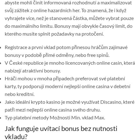
abyste mohli činit informovaná rozhodnutí a maximalizovat
svůj zážitek z online hazardních her. To znamená, že i když
vyhrajete více, než je stanovená částka, můžete vybrat pouze
do maximálního limitu. Bonusy mají obvykle časový limit, do
kterého musíte splnit požadavky na protočení.
Registrace a první vklad potom přinesou hráčům zajímavé
bonusy v podobě přímé odměny, nebo free spinů.
V České republice je mnoho licencovaných online casin, která
nabízejí atraktivní bonusy.
Hráči mohou v mnoha případech preferovat své platební
karty, ty podporují moderní nejlepší online casina v debetní
nebo kreditní.
Jako ideální krypto kasino je možné využívat Discasino, které
patří mezi nejlepší online casina svého druhu.
Typ platební metody Možnosti Min. vklad Max.
Jak funguje uvítací bonus bez nutnosti
vkladu?