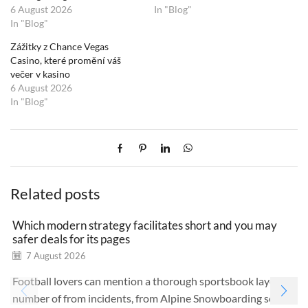
6 August 2026
In "Blog"
In "Blog"
Zážitky z Chance Vegas
Casino, které promění váš
večer v kasino
6 August 2026
In "Blog"
Related posts
Which modern strategy facilitates short and you may
safer deals for its pages
7 August 2026
Football lovers can mention a thorough sportsbook layer a
number of from incidents, from Alpine Snowboarding so you