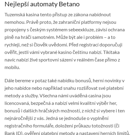
Nejlepší automaty Betano
Tuzemská kasina tento přístup ze zákona nabídnout
nemohou. Právě proto, že zahraniční platformy nejsou
propojeny s českým systémem sebeexkluze, závisí ochrana
plně na hráči samotném. Může být ale i problém – a to
rychleji, než si člověk uvědomí. Před registrací doporučuji
ověřit, jestli vámi vybrané kasino češtinu nabízí. Tikitaka
navíc nabízí živé sportovní sázení v reálném čase přímo z
mobilu.
Dále bereme v potaz také nabídku bonusů, herní novinky v
jeho nabídce nebo například snahu rozšiřovat své platební
metody a služby. Všechna námi uváděná casina jsou
licencovaná, bezpečná a nabízí velmi kvalitní výběr her,
bonusů i dalších hráčských možností, z nichž si vybere i ten
nejnáročnější z vás. Jedná se jednoduše o vyplnění
registračního formuláře, doložení průkazu totožnosti (či
Bank ID), ověření platební metody a nastavení herních limitů.