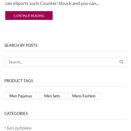
can eSports such Counter-Struck and you can...
CONTINUE READING
SEARCH BY POSTS
PRODUCT TAGS
Men Pajamas
Men Sets
Mens Fashion
CATEGORIES
! Без рубрики