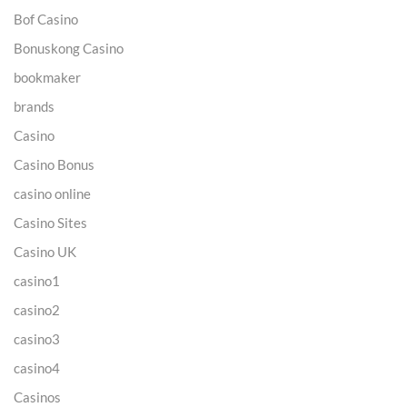
Bof Casino
Bonuskong Casino
bookmaker
brands
Casino
Casino Bonus
casino online
Casino Sites
Casino UK
casino1
casino2
casino3
casino4
Casinos