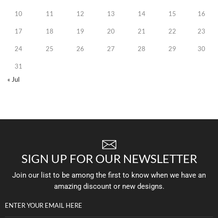
10
11
12
13
14
15
16
17
18
19
20
21
22
23
24
25
26
27
28
29
30
31
« Jul
SIGN UP FOR OUR NEWSLETTER
Join our list to be among the first to know when we have an
amazing discount or new designs.
ENTER YOUR EMAIL HERE