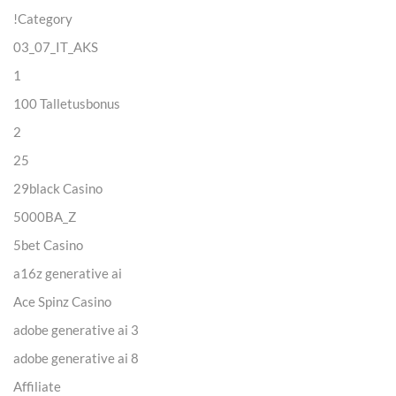
!Category
03_07_IT_AKS
1
100 Talletusbonus
2
25
29black Casino
5000BA_Z
5bet Casino
a16z generative ai
Ace Spinz Casino
adobe generative ai 3
adobe generative ai 8
Affiliate