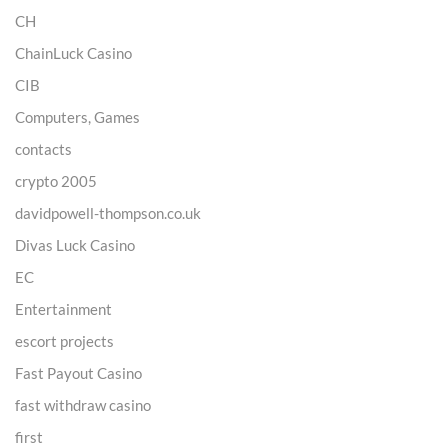
CH
ChainLuck Casino
CIB
Computers, Games
contacts
crypto 2005
davidpowell-thompson.co.uk
Divas Luck Casino
EC
Entertainment
escort projects
Fast Payout Casino
fast withdraw casino
first