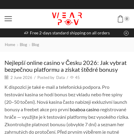
0
Free 2-days standard shipping on all orders
Home
Blog
Blog
Nejlepší online casino v Česku 2026: Jak vybrat
bezpečnou platformu a získat štědré bonusy
2 June 2026
/
Posted by
Data
/
45
K dispozici je také e-mail a telefonická podpora. Pro
testování kasina se hodí bonus bez vkladu nebo free spiny
(20–50 točení). Nová kasina často nabízejí exkluzivní launch
bonusy a freebet akce pro první
boaboa casino
registrované
hráče — využijte je k testování platformy bez vysokého rizika.
Zkontrolujte platnost bonusu (obvykle 7 dní) a seznam her
zahrnutých do protočení. Před prvním výběrem je nutné