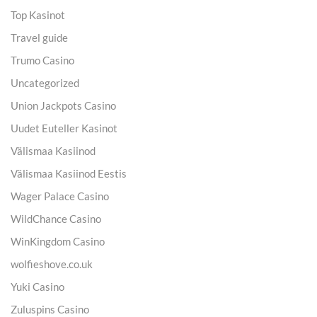
Top Kasinot
Travel guide
Trumo Casino
Uncategorized
Union Jackpots Casino
Uudet Euteller Kasinot
Välismaa Kasiinod
Välismaa Kasiinod Eestis
Wager Palace Casino
WildChance Casino
WinKingdom Casino
wolfieshove.co.uk
Yuki Casino
Zuluspins Casino