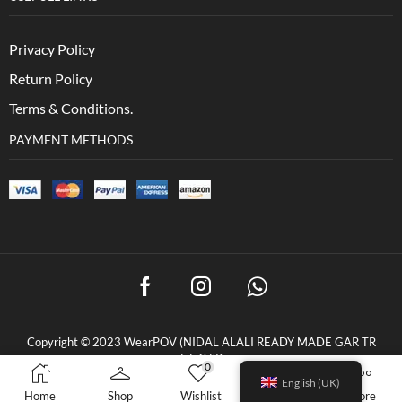
Privacy Policy
Return Policy
Terms & Conditions.
PAYMENT METHODS
Copyright © 2023 WearPOV (NIDAL ALALI READY MADE GAR TR
L.L.C.SP
0
0
English (UK)
Women
Men
Blog
Home
Shop
Wishlist
Cart
More