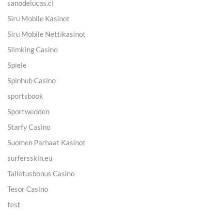
sanodelucas.cl
Siru Mobile Kasinot
Siru Mobile Nettikasinot
Slimking Casino
Spiele
Spinhub Casino
sportsbook
Sportwedden
Starfy Casino
Suomen Parhaat Kasinot
surfersskin.eu
Talletusbonus Casino
Tesor Casino
test