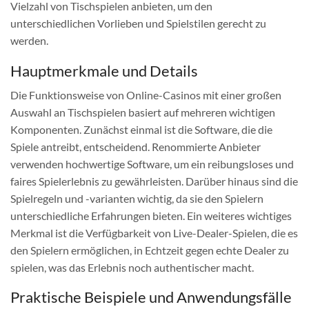
Vielzahl von Tischspielen anbieten, um den
unterschiedlichen Vorlieben und Spielstilen gerecht zu
werden.
Hauptmerkmale und Details
Die Funktionsweise von Online-Casinos mit einer großen
Auswahl an Tischspielen basiert auf mehreren wichtigen
Komponenten. Zunächst einmal ist die Software, die die
Spiele antreibt, entscheidend. Renommierte Anbieter
verwenden hochwertige Software, um ein reibungsloses und
faires Spielerlebnis zu gewährleisten. Darüber hinaus sind die
Spielregeln und -varianten wichtig, da sie den Spielern
unterschiedliche Erfahrungen bieten. Ein weiteres wichtiges
Merkmal ist die Verfügbarkeit von Live-Dealer-Spielen, die es
den Spielern ermöglichen, in Echtzeit gegen echte Dealer zu
spielen, was das Erlebnis noch authentischer macht.
Praktische Beispiele und Anwendungsfälle