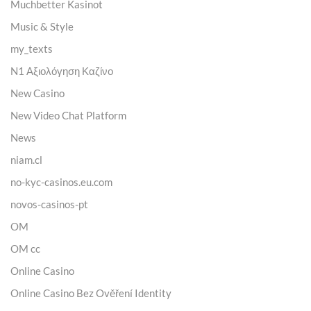
Muchbetter Kasinot
Music & Style
my_texts
N1 Αξιολόγηση Καζίνο
New Casino
New Video Chat Platform
News
niam.cl
no-kyc-casinos.eu.com
novos-casinos-pt
OM
OM cc
Online Casino
Online Casino Bez Ověření Identity