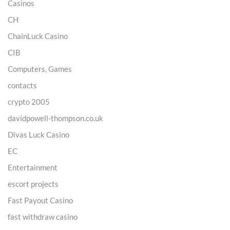
Casinos
CH
ChainLuck Casino
CIB
Computers, Games
contacts
crypto 2005
davidpowell-thompson.co.uk
Divas Luck Casino
EC
Entertainment
escort projects
Fast Payout Casino
fast withdraw casino