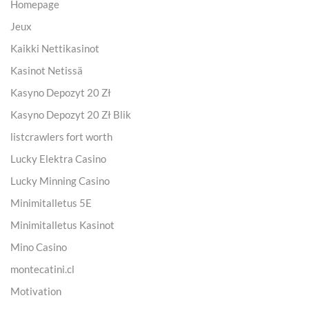
Homepage
Jeux
Kaikki Nettikasinot
Kasinot Netissä
Kasyno Depozyt 20 Zł
Kasyno Depozyt 20 Zł Blik
listcrawlers fort worth
Lucky Elektra Casino
Lucky Minning Casino
Minimitalletus 5E
Minimitalletus Kasinot
Mino Casino
montecatini.cl
Motivation