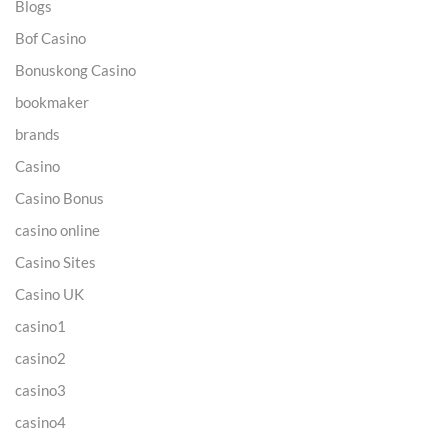
Blogs
Bof Casino
Bonuskong Casino
bookmaker
brands
Casino
Casino Bonus
casino online
Casino Sites
Casino UK
casino1
casino2
casino3
casino4