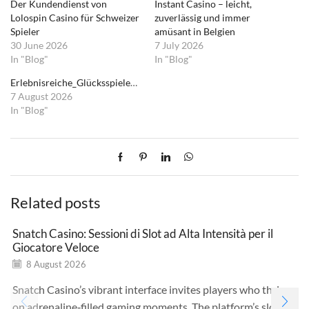
Der Kundendienst von
Instant Casino – leicht,
Lolospin Casino für Schweizer
zuverlässig und immer
Spieler
amüsant in Belgien
30 June 2026
7 July 2026
In "Blog"
In "Blog"
Erlebnisreiche_Glücksspiele_abseits_von_Einschränkungen_mit_online_casino_ohne
7 August 2026
In "Blog"
Related posts
Snatch Casino: Sessioni di Slot ad Alta Intensità per il
Giocatore Veloce
8 August 2026
Snatch Casino’s vibrant interface invites players who thrive
on adrenaline‑filled gaming moments. The platform’s slot