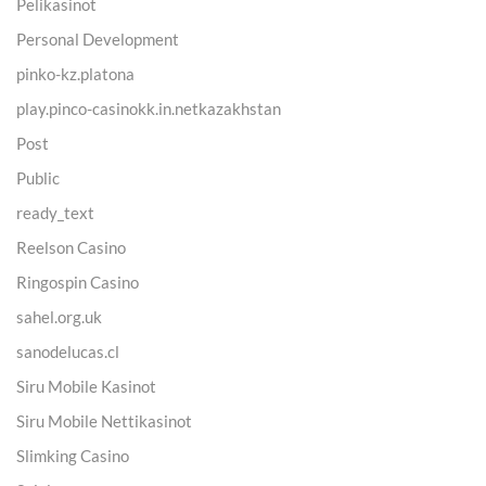
Pelikasinot
Personal Development
pinko-kz.platona
play.pinco-casinokk.in.netkazakhstan
Post
Public
ready_text
Reelson Casino
Ringospin Casino
sahel.org.uk
sanodelucas.cl
Siru Mobile Kasinot
Siru Mobile Nettikasinot
Slimking Casino