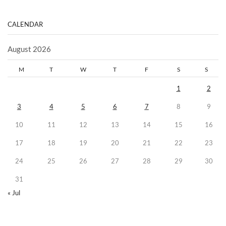
CALENDAR
August 2026
M
T
W
T
F
S
S
1
2
3
4
5
6
7
8
9
10
11
12
13
14
15
16
17
18
19
20
21
22
23
24
25
26
27
28
29
30
31
« Jul