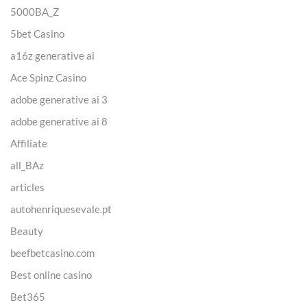
5000BA_Z
5bet Casino
a16z generative ai
Ace Spinz Casino
adobe generative ai 3
adobe generative ai 8
Affiliate
all_BAz
articles
autohenriquesevale.pt
Beauty
beefbetcasino.com
Best online casino
Bet365