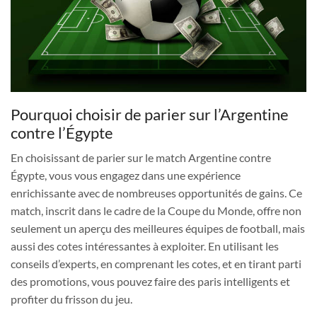
Pourquoi choisir de parier sur l’Argentine
contre l’Égypte
En choisissant de parier sur le match Argentine contre
Égypte, vous vous engagez dans une expérience
enrichissante avec de nombreuses opportunités de gains. Ce
match, inscrit dans le cadre de la Coupe du Monde, offre non
seulement un aperçu des meilleures équipes de football, mais
aussi des cotes intéressantes à exploiter. En utilisant les
conseils d’experts, en comprenant les cotes, et en tirant parti
des promotions, vous pouvez faire des paris intelligents et
profiter du frisson du jeu.