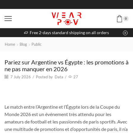
0
Free 2-days standard shipping on all orders
Home
Blog
Public
Pariez sur Argentine vs Égypte : les promotions à
ne pas manquer en 2026
7 July 2026
/
Posted by
Data
/
27
Le match entre l’Argentine et l’Égypte lors de la Coupe du
Monde 2026 est un événement très attendu pour les
amateurs de football et les passionnés de paris sportifs. Avec
une multitude de promotions et d’opportunités de paris, il n’a