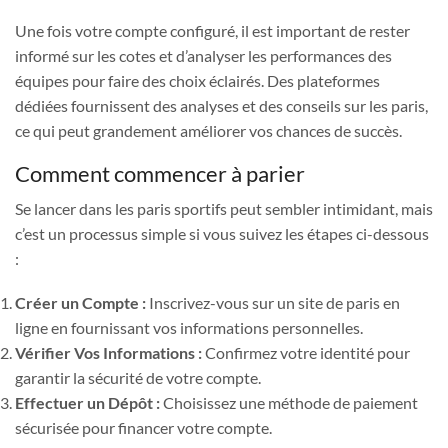
Une fois votre compte configuré, il est important de rester
informé sur les cotes et d’analyser les performances des
équipes pour faire des choix éclairés. Des plateformes
dédiées fournissent des analyses et des conseils sur les paris,
ce qui peut grandement améliorer vos chances de succès.
Comment commencer à parier
Se lancer dans les paris sportifs peut sembler intimidant, mais
c’est un processus simple si vous suivez les étapes ci-dessous
:
Créer un Compte :
Inscrivez-vous sur un site de paris en
ligne en fournissant vos informations personnelles.
Vérifier Vos Informations :
Confirmez votre identité pour
garantir la sécurité de votre compte.
Effectuer un Dépôt :
Choisissez une méthode de paiement
sécurisée pour financer votre compte.