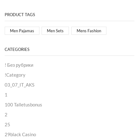
PRODUCT TAGS
Men Pajamas
Men Sets
Mens Fashion
CATEGORIES
! Без рубрики
!Category
03_07_IT_AKS
1
100 Talletusbonus
2
25
29black Casino