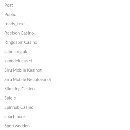
Post
Public
ready_text
Reelson Casino
Ringospin Casino
sahel.org.uk
sanodelucas.cl
Siru Mobile Kasinot
Siru Mobile Nettikasinot
Slimking Casino
Spiele
Spinhub Casino
sportsbook
Sportwedden