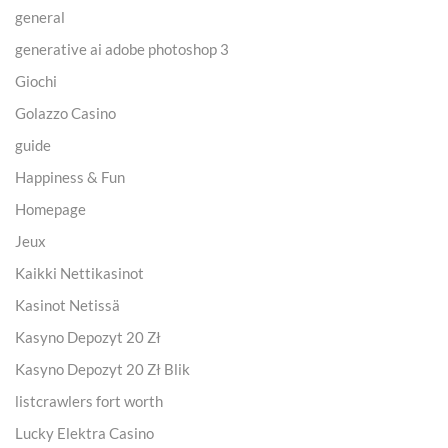
general
generative ai adobe photoshop 3
Giochi
Golazzo Casino
guide
Happiness & Fun
Homepage
Jeux
Kaikki Nettikasinot
Kasinot Netissä
Kasyno Depozyt 20 Zł
Kasyno Depozyt 20 Zł Blik
listcrawlers fort worth
Lucky Elektra Casino