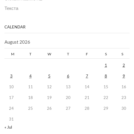
Текста
CALENDAR
August 2026
M
T
W
T
F
S
S
1
2
3
4
5
6
7
8
9
10
11
12
13
14
15
16
17
18
19
20
21
22
23
24
25
26
27
28
29
30
31
« Jul