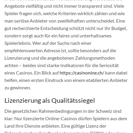
Angebote vielfältig und nicht immer transparent sind. Viele
Spieler fragen sich, welche Kriterien wirklich zählen und wie
man seriöse Anbieter von zweifelhaften unterscheidet. Eine
gut recherchierte Entscheidung schützt nicht nur Ihr Budget,
sondern sorgt auch für ein faires und unterhaltsames
Spielerlebnis. Wer auf der Suche nach einer
empfehlenswerten Adresse ist, sollte besonders auf die
Lizenzierung und die angebotenen Zahlungsmethoden
achten – beides sind starke Indikatoren für die Seriosität
eines Casinos. Ein Blick auf
https://casinonine.ch/
kann dabei
helfen, einen ersten Eindruck von einem etablierten Anbieter
zu gewinnen.
Lizenzierung als Qualitätssiegel
Die gesetzlichen Rahmenbedingungen in der Schweiz sind
klar: Nur lizenzierte Online-Casinos dürfen Spielern aus dem
Land ihre Dienste anbieten. Eine gültige Lizenz der