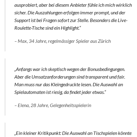
ausprobiert, aber bei diesem Anbieter fühle ich mich wirklich
sicher. Die Auszahlungen erfolgen immer prompt, und der
Support ist bei Fragen sofort zur Stelle. Besonders die Live-
Roulette-Tische sind ein Highlight.“
– Max, 34 Jahre, regelmässiger Spieler aus Zürich
„Anfangs war ich skeptisch wegen der Bonusbedingungen.
Aber die Umsatzanforderungen sind transparent und fair.
Man muss nur das Kleingedruckte lesen. Die Auswahl an
Spielautomaten ist riesig, da findet jeder etwas.“
– Elena, 28 Jahre, Gelegenheitsspielerin
„Ein kleiner Kritikpunkt: Die Auswahl an Tischspielen könnte