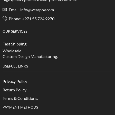
Email: info@wearpov.com
Phone: +971 55 724 9270
OUR SERVICES
Fast Shipping.
Wholesale.
Custom Design Manufacturing.
USEFULL LINKS
Privacy Policy
Return Policy
Terms & Conditions.
PAYMENT METHODS