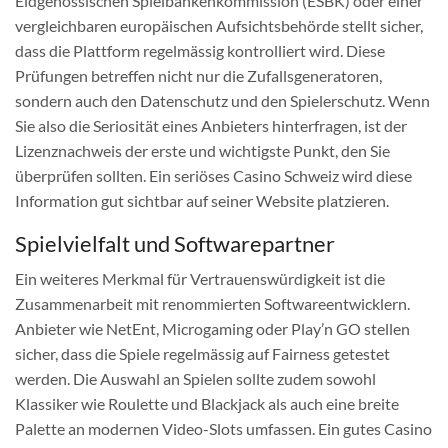
Eidgenössischen Spielbankenkommission (ESBK) oder einer
vergleichbaren europäischen Aufsichtsbehörde stellt sicher,
dass die Plattform regelmässig kontrolliert wird. Diese
Prüfungen betreffen nicht nur die Zufallsgeneratoren,
sondern auch den Datenschutz und den Spielerschutz. Wenn
Sie also die Seriosität eines Anbieters hinterfragen, ist der
Lizenznachweis der erste und wichtigste Punkt, den Sie
überprüfen sollten. Ein seriöses Casino Schweiz wird diese
Information gut sichtbar auf seiner Website platzieren.
Spielvielfalt und Softwarepartner
Ein weiteres Merkmal für Vertrauenswürdigkeit ist die
Zusammenarbeit mit renommierten Softwareentwicklern.
Anbieter wie NetEnt, Microgaming oder Play’n GO stellen
sicher, dass die Spiele regelmässig auf Fairness getestet
werden. Die Auswahl an Spielen sollte zudem sowohl
Klassiker wie Roulette und Blackjack als auch eine breite
Palette an modernen Video-Slots umfassen. Ein gutes Casino