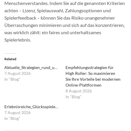
Menschenverstandes. Indem Sie auf die genannten Kriterien
achten – Lizenz, Spielauswahl, Zahlungsoptionen und
Spielerfeedback – können Sie das Risiko unangenehmer
Überraschungen minimieren und sich auf das konzentrieren,
was wirklich zählt: ein faires und unterhaltsames
Spielerlebnis.
Related
Aktuelle_Strategien_rund_um_online_casino_ohne_oasis_für_kluge_Spieler_und_sich
Empfehlungsstrategien für
7 August 2026
High Roller: So maximieren
In "Blog"
Sie Ihre Vorteile bei modernen
Online-Plattformen
8 August 2026
In "Blog"
Erlebnisreiche_Glücksspiele_abseits_von_Einschränkungen_mit_online_casino_ohne
7 August 2026
In "Blog"