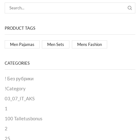
PRODUCT TAGS
Men Pajamas
Men Sets
Mens Fashion
CATEGORIES
! Без рубрики
!Category
03_07_IT_AKS
1
100 Talletusbonus
2
25