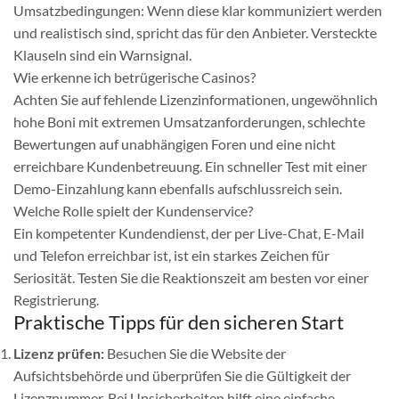
Umsatzbedingungen: Wenn diese klar kommuniziert werden
und realistisch sind, spricht das für den Anbieter. Versteckte
Klauseln sind ein Warnsignal.
Wie erkenne ich betrügerische Casinos?
Achten Sie auf fehlende Lizenzinformationen, ungewöhnlich
hohe Boni mit extremen Umsatzanforderungen, schlechte
Bewertungen auf unabhängigen Foren und eine nicht
erreichbare Kundenbetreuung. Ein schneller Test mit einer
Demo-Einzahlung kann ebenfalls aufschlussreich sein.
Welche Rolle spielt der Kundenservice?
Ein kompetenter Kundendienst, der per Live-Chat, E-Mail
und Telefon erreichbar ist, ist ein starkes Zeichen für
Seriosität. Testen Sie die Reaktionszeit am besten vor einer
Registrierung.
Praktische Tipps für den sicheren Start
Lizenz prüfen:
Besuchen Sie die Website der
Aufsichtsbehörde und überprüfen Sie die Gültigkeit der
Lizenznummer. Bei Unsicherheiten hilft eine einfache