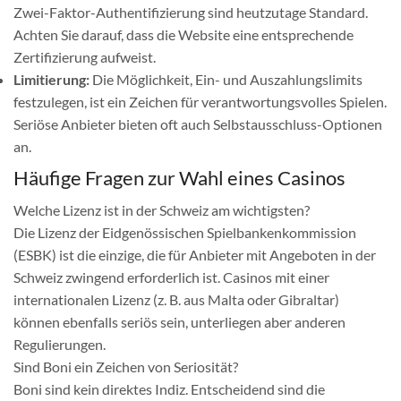
Zwei-Faktor-Authentifizierung sind heutzutage Standard.
Achten Sie darauf, dass die Website eine entsprechende
Zertifizierung aufweist.
Limitierung:
Die Möglichkeit, Ein- und Auszahlungslimits
festzulegen, ist ein Zeichen für verantwortungsvolles Spielen.
Seriöse Anbieter bieten oft auch Selbstausschluss-Optionen
an.
Häufige Fragen zur Wahl eines Casinos
Welche Lizenz ist in der Schweiz am wichtigsten?
Die Lizenz der Eidgenössischen Spielbankenkommission
(ESBK) ist die einzige, die für Anbieter mit Angeboten in der
Schweiz zwingend erforderlich ist. Casinos mit einer
internationalen Lizenz (z. B. aus Malta oder Gibraltar)
können ebenfalls seriös sein, unterliegen aber anderen
Regulierungen.
Sind Boni ein Zeichen von Seriosität?
Boni sind kein direktes Indiz. Entscheidend sind die