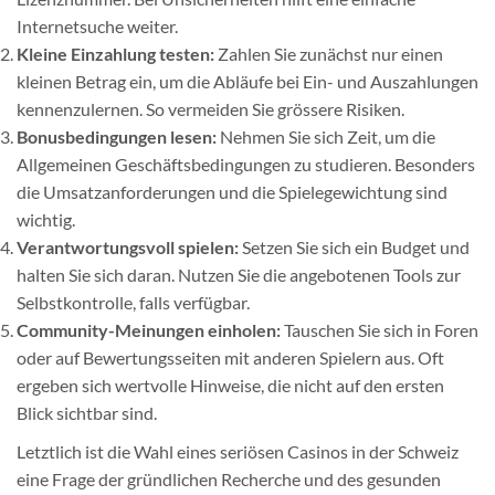
Internetsuche weiter.
Kleine Einzahlung testen:
Zahlen Sie zunächst nur einen
kleinen Betrag ein, um die Abläufe bei Ein- und Auszahlungen
kennenzulernen. So vermeiden Sie grössere Risiken.
Bonusbedingungen lesen:
Nehmen Sie sich Zeit, um die
Allgemeinen Geschäftsbedingungen zu studieren. Besonders
die Umsatzanforderungen und die Spielegewichtung sind
wichtig.
Verantwortungsvoll spielen:
Setzen Sie sich ein Budget und
halten Sie sich daran. Nutzen Sie die angebotenen Tools zur
Selbstkontrolle, falls verfügbar.
Community-Meinungen einholen:
Tauschen Sie sich in Foren
oder auf Bewertungsseiten mit anderen Spielern aus. Oft
ergeben sich wertvolle Hinweise, die nicht auf den ersten
Blick sichtbar sind.
Letztlich ist die Wahl eines seriösen Casinos in der Schweiz
eine Frage der gründlichen Recherche und des gesunden