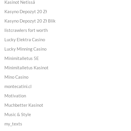
Kasinot Netissä
Kasyno Depozyt 20 Zł
Kasyno Depozyt 20 Zł Blik
listcrawlers fort worth
Lucky Elektra Casino
Lucky Minning Casino
Minimitalletus 5E
Minimitalletus Kasinot
Mino Casino
montecatini.cl
Motivation
Muchbetter Kasinot
Music & Style
my_texts