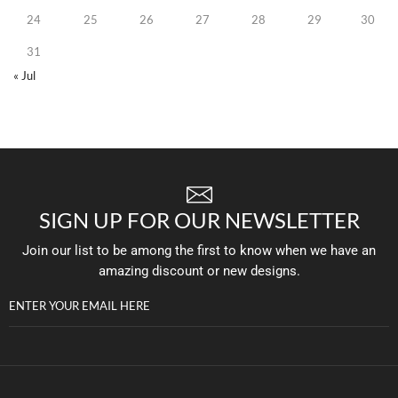
24
25
26
27
28
29
30
31
« Jul
SIGN UP FOR OUR NEWSLETTER
Join our list to be among the first to know when we have an
amazing discount or new designs.
ENTER YOUR EMAIL HERE