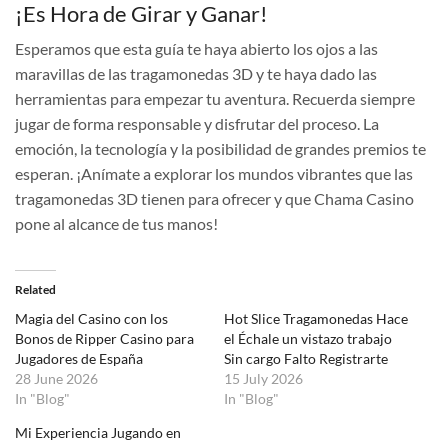
¡Es Hora de Girar y Ganar!
Esperamos que esta guía te haya abierto los ojos a las
maravillas de las tragamonedas 3D y te haya dado las
herramientas para empezar tu aventura. Recuerda siempre
jugar de forma responsable y disfrutar del proceso. La
emoción, la tecnología y la posibilidad de grandes premios te
esperan. ¡Anímate a explorar los mundos vibrantes que las
tragamonedas 3D tienen para ofrecer y que Chama Casino
pone al alcance de tus manos!
Related
Magia del Casino con los
Hot Slice Tragamonedas Hace
Bonos de Ripper Casino para
el Échale un vistazo trabajo
Jugadores de España
Sin cargo Falto Registrarte
28 June 2026
15 July 2026
In "Blog"
In "Blog"
Mi Experiencia Jugando en