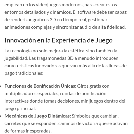
emplean en los videojuegos modernos, para crear estos
entornos detallados y dinámicos. El software debe ser capaz
de renderizar gráficos 3D en tiempo real, gestionar
animaciones complejas y sincronizar audio de alta fidelidad.
Innovación en la Experiencia de Juego
La tecnología no solo mejora la estética, sino también la
jugabilidad. Las tragamonedas 3D a menudo introducen
características innovadoras que van más allá de las líneas de
pago tradicionales:
Funciones de Bonificación Únicas:
Giros gratis con
multiplicadores especiales, rondas de bonificación
interactivas donde tomas decisiones, minijuegos dentro del
juego principal.
Mecánicas de Juego Dinámicas:
Símbolos que cambian,
carretes que se expanden, caminos de victoria que se activan
de formas inesperadas.