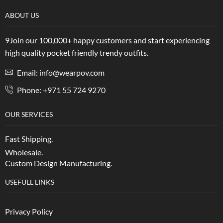
ABOUT US
9Join our 100,000+ happy customers and start experiencing
high quality pocket friendly trendy outfits.
Email: info@wearpov.com
Phone: +971 55 724 9270
OUR SERVICES
Fast Shipping.
Wholesale.
Custom Design Manufacturing.
USEFULL LINKS
Privacy Policy