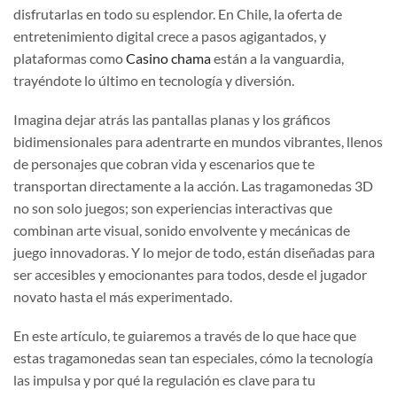
disfrutarlas en todo su esplendor. En Chile, la oferta de
entretenimiento digital crece a pasos agigantados, y
plataformas como
Casino chama
están a la vanguardia,
trayéndote lo último en tecnología y diversión.
Imagina dejar atrás las pantallas planas y los gráficos
bidimensionales para adentrarte en mundos vibrantes, llenos
de personajes que cobran vida y escenarios que te
transportan directamente a la acción. Las tragamonedas 3D
no son solo juegos; son experiencias interactivas que
combinan arte visual, sonido envolvente y mecánicas de
juego innovadoras. Y lo mejor de todo, están diseñadas para
ser accesibles y emocionantes para todos, desde el jugador
novato hasta el más experimentado.
En este artículo, te guiaremos a través de lo que hace que
estas tragamonedas sean tan especiales, cómo la tecnología
las impulsa y por qué la regulación es clave para tu