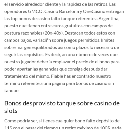
el servicio alrededor cliente y la rapidez de las retiros. Las
operadores GMCO, Casino Barcelona y OneCasino entregan
las top bonos de casino falto tanque referente a Argentina,
puesto que tienen entre euros gratuitos con campos de
postura razonables (20x-40x). Destacan todos estos con
campos bajos, variacií³n sobre juegos permitidos, límites
sobre margen equilibrados así­ como plazos lo necesario de
seguir las requisitos. Es decir, an una número de veces que
nuestro jugador debería emplazar el precio de el bono para
poder apartar las ganancias que consiga después dar
tratamiento del mismo. Fiable has encontrado nuestro
término referente a una página para bonos de casino sin
tanque.
Bonos desprovisto tanque sobre casino de
slots
Como podrí­a ser, si tienes cualquier bono falto depósito de
11$ con el pasar del tiempo un retiro máximo de 100$, nada