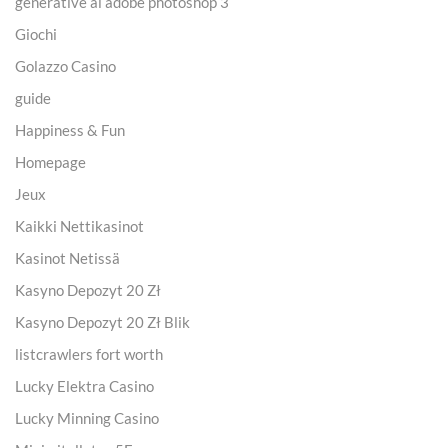
generative ai adobe photoshop 3
Giochi
Golazzo Casino
guide
Happiness & Fun
Homepage
Jeux
Kaikki Nettikasinot
Kasinot Netissä
Kasyno Depozyt 20 Zł
Kasyno Depozyt 20 Zł Blik
listcrawlers fort worth
Lucky Elektra Casino
Lucky Minning Casino