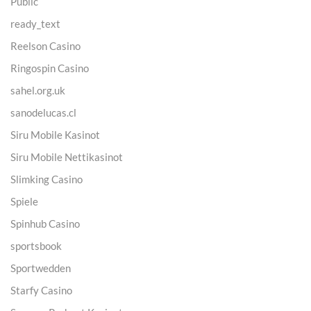
Public
ready_text
Reelson Casino
Ringospin Casino
sahel.org.uk
sanodelucas.cl
Siru Mobile Kasinot
Siru Mobile Nettikasinot
Slimking Casino
Spiele
Spinhub Casino
sportsbook
Sportwedden
Starfy Casino