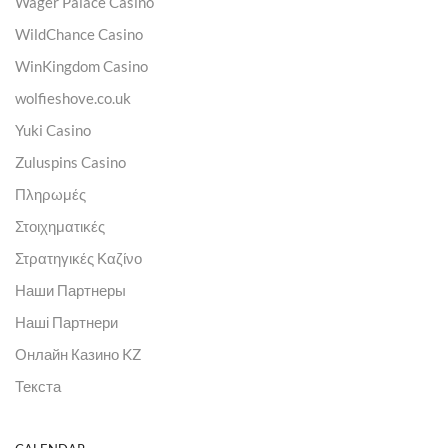
Wager Palace Casino
WildChance Casino
WinKingdom Casino
wolfieshove.co.uk
Yuki Casino
Zuluspins Casino
Πληρωμές
Στοιχηματικές
Στρατηγικές Καζίνο
Наши Партнеры
Наші Партнери
Онлайн Казино KZ
Текста