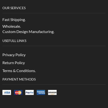
OUR SERVICES
Fast Shipping.
Wholesale.
Custom Design Manufacturing.
USEFULL LINKS
Privacy Policy
Return Policy
Terms & Conditions.
PAYMENT METHODS