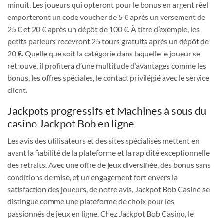
minuit. Les joueurs qui opteront pour le bonus en argent réel
emporteront un code voucher de 5 € après un versement de
25 € et 20 € après un dépôt de 100 €. À titre d’exemple, les
petits parieurs recevront 25 tours gratuits après un dépôt de
20 €. Quelle que soit la catégorie dans laquelle le joueur se
retrouve, il profitera d’une multitude d’avantages comme les
bonus, les offres spéciales, le contact privilégié avec le service
client.
Jackpots progressifs et Machines à sous du
casino Jackpot Bob en ligne
Les avis des utilisateurs et des sites spécialisés mettent en
avant la fiabilité de la plateforme et la rapidité exceptionnelle
des retraits. Avec une offre de jeux diversifiée, des bonus sans
conditions de mise, et un engagement fort envers la
satisfaction des joueurs, de notre avis, Jackpot Bob Casino se
distingue comme une plateforme de choix pour les
passionnés de jeux en ligne. Chez Jackpot Bob Casino, le