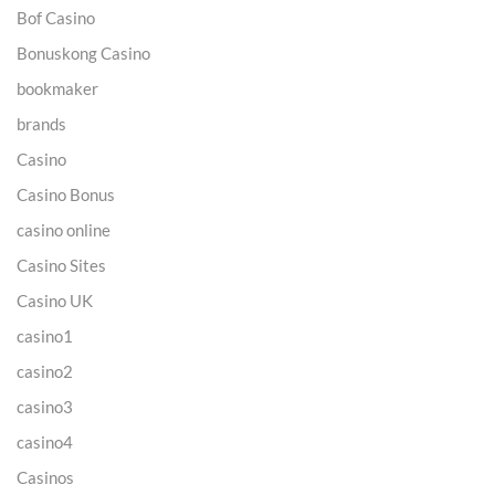
Bof Casino
Bonuskong Casino
bookmaker
brands
Casino
Casino Bonus
casino online
Casino Sites
Casino UK
casino1
casino2
casino3
casino4
Casinos