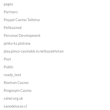
pages
Partners
Paypal Casino Talletus
Pelikasinot
Personal Development
pinko-kz.platona
play.pinco-casinokk.in.netkazakhstan
Post
Public
ready_text
Reelson Casino
Ringospin Casino
sahel.org.uk
sanodelucas.cl