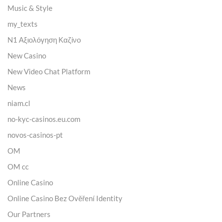
Music & Style
my_texts
N1 Αξιολόγηση Καζίνο
New Casino
New Video Chat Platform
News
niam.cl
no-kyc-casinos.eu.com
novos-casinos-pt
OM
OM cc
Online Casino
Online Casino Bez Ověření Identity
Our Partners