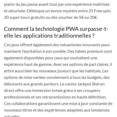
plaisir du jeu passe avant tout par une expérience maîtrisée
et sécurisée. Débloque un bonus mystère entre 25 Free spin,
20 super tours gratuits ou des voucher de 5€ ou 20€.
Comment la technologie PWA surpasse-t-
elle les applications traditionnelles ?
Ces jeux offrent également des mécanismes innovants pour
maintenir l’excitation à son comble. Des tables premium sont
également disponibles pour ceux qui souhaitent une
expérience haut de gamme. Avec ses options de pari claires, il
attire aussi bien les nouveaux joueurs que les habitués. Les
options de mise variées conviennent à tous les budgets, des
débutants aux grands parieurs. Le casino Jackpot Bob en
direct offre une immersion totale grâce à ses croupiers
professionnels et ses retransmissions en haute définition.
Ces collaborations garantissent une mise à jour constante de
nouveaux titres et des expériences adaptées aux tendances
actuelles.