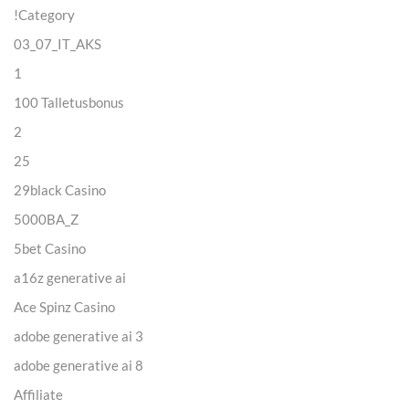
!Category
03_07_IT_AKS
1
100 Talletusbonus
2
25
29black Casino
5000BA_Z
5bet Casino
a16z generative ai
Ace Spinz Casino
adobe generative ai 3
adobe generative ai 8
Affiliate