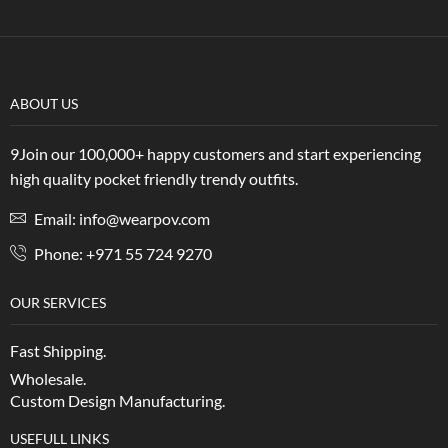
ABOUT US
9Join our 100,000+ happy customers and start experiencing
high quality pocket friendly trendy outfits.
Email: info@wearpov.com
Phone: +971 55 724 9270
OUR SERVICES
Fast Shipping.
Wholesale.
Custom Design Manufacturing.
USEFULL LINKS