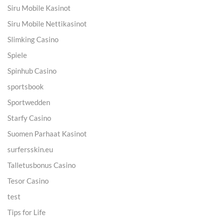
Siru Mobile Kasinot
Siru Mobile Nettikasinot
Slimking Casino
Spiele
Spinhub Casino
sportsbook
Sportwedden
Starfy Casino
Suomen Parhaat Kasinot
surfersskin.eu
Talletusbonus Casino
Tesor Casino
test
Tips for Life