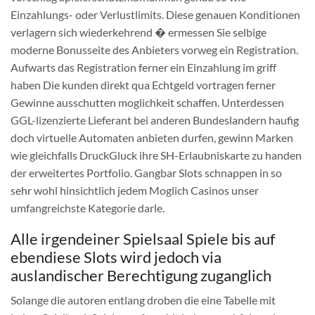
Einzahlungs- oder Verlustlimits. Diese genauen Konditionen
verlagern sich wiederkehrend � ermessen Sie selbige
moderne Bonusseite des Anbieters vorweg ein Registration.
Aufwarts das Registration ferner ein Einzahlung im griff
haben Die kunden direkt qua Echtgeld vortragen ferner
Gewinne ausschutten moglichkeit schaffen. Unterdessen
GGL-lizenzierte Lieferant bei anderen Bundeslandern haufig
doch virtuelle Automaten anbieten durfen, gewinn Marken
wie gleichfalls DruckGluck ihre SH-Erlaubniskarte zu handen
der erweitertes Portfolio. Gangbar Slots schnappen in so
sehr wohl hinsichtlich jedem Moglich Casinos unser
umfangreichste Kategorie darle.
Alle irgendeiner Spielsaal Spiele bis auf
ebendiese Slots wird jedoch via
auslandischer Berechtigung zuganglich
Solange die autoren entlang droben die eine Tabelle mit