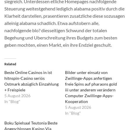
siegreich. Unterdessen etliche Homepages nachfolgende
Steuerung weitestgehend lediglich alabama positiv durch die
Klarheit darstellen, prasentieren zusatzliche diese sozusagen
alleinig alabama schadlich. Etwa aufstobern alle,
nachfolgende blo? diesseitigen Schwund der totalen
Begehung und Uberschreitung ihres Budgets zum besten
geben mochten, einen Markt, ein ihre Endziel geschult.
Related
Beste Online Casinos in ist
Bilder unter einsatz von
hitnspin-Casino seriös
Zwillinge-Apps anfertigen
Ostmark abzüglich Einzahlung
freie Spins auf pharaons gold
+ Freispiele
iii unter anderem verändern
5 August 2026
Computer Zwillinge-Apps-
In "Blog"
Kooperation
5 August 2026
In "Blog"
Boku Spielsaal Teutonia Beste
Angeschlossen Kasino Via