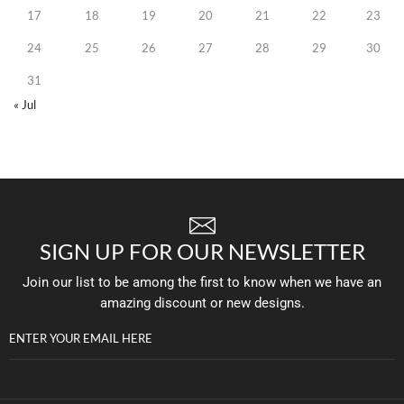
17
18
19
20
21
22
23
24
25
26
27
28
29
30
31
« Jul
SIGN UP FOR OUR NEWSLETTER
Join our list to be among the first to know when we have an
amazing discount or new designs.
ENTER YOUR EMAIL HERE