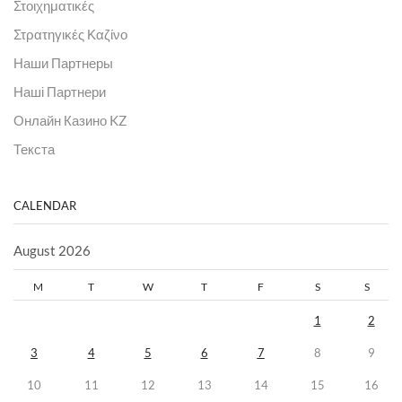
Στοιχηματικές
Στρατηγικές Καζίνο
Наши Партнеры
Наші Партнери
Онлайн Казино KZ
Текста
CALENDAR
August 2026
M
T
W
T
F
S
S
1
2
3
4
5
6
7
8
9
10
11
12
13
14
15
16