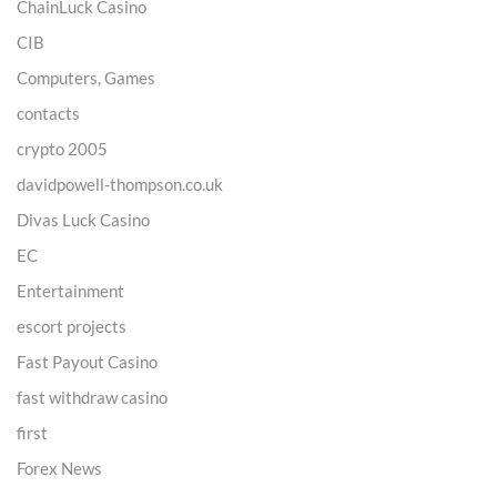
ChainLuck Casino
CIB
Computers, Games
contacts
crypto 2005
davidpowell-thompson.co.uk
Divas Luck Casino
EC
Entertainment
escort projects
Fast Payout Casino
fast withdraw casino
first
Forex News