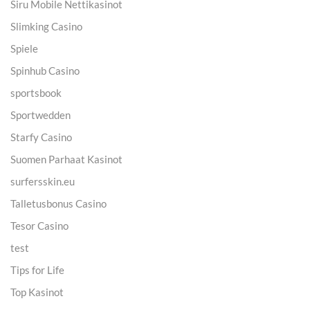
Siru Mobile Nettikasinot
Slimking Casino
Spiele
Spinhub Casino
sportsbook
Sportwedden
Starfy Casino
Suomen Parhaat Kasinot
surfersskin.eu
Talletusbonus Casino
Tesor Casino
test
Tips for Life
Top Kasinot