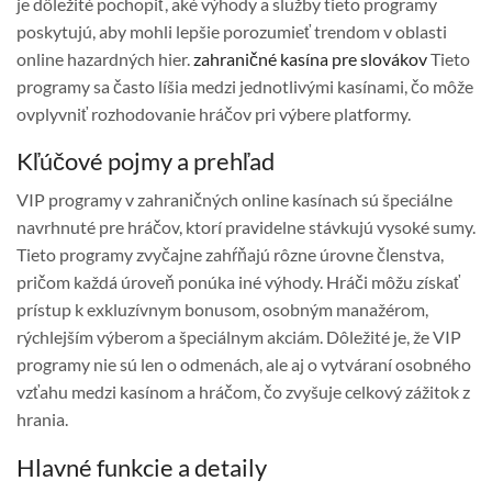
je dôležité pochopiť, aké výhody a služby tieto programy
poskytujú, aby mohli lepšie porozumieť trendom v oblasti
online hazardných hier.
zahraničné kasína pre slovákov
Tieto
programy sa často líšia medzi jednotlivými kasínami, čo môže
ovplyvniť rozhodovanie hráčov pri výbere platformy.
Kľúčové pojmy a prehľad
VIP programy v zahraničných online kasínach sú špeciálne
navrhnuté pre hráčov, ktorí pravidelne stávkujú vysoké sumy.
Tieto programy zvyčajne zahŕňajú rôzne úrovne členstva,
pričom každá úroveň ponúka iné výhody. Hráči môžu získať
prístup k exkluzívnym bonusom, osobným manažérom,
rýchlejším výberom a špeciálnym akciám. Dôležité je, že VIP
programy nie sú len o odmenách, ale aj o vytváraní osobného
vzťahu medzi kasínom a hráčom, čo zvyšuje celkový zážitok z
hrania.
Hlavné funkcie a detaily