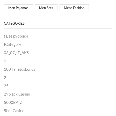
Men Pajamas
Men Sets
Mens Fashion
CATEGORIES
! Без рубрики
!Category
03_07_IT_AKS
1
100 Talletusbonus
2
25
29black Casino
5000BA_Z
5bet Casino