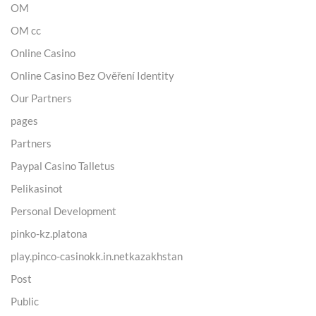
OM
OM cc
Online Casino
Online Casino Bez Ověření Identity
Our Partners
pages
Partners
Paypal Casino Talletus
Pelikasinot
Personal Development
pinko-kz.platona
play.pinco-casinokk.in.netkazakhstan
Post
Public