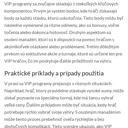
VIP programy sa zvyčajne skladajú z niekoľkých kľúčových
komponentov. Prvým je systém bodov, kde hráči získavajú
body za každú stávku, ktorú uskutočnia. Tieto body môžu byť
následne vymenené za rôzne odmeny, ako sú bonusy, voľné
točenia alebo dokonca hotovosť. Druhým aspektom sú
osobní manažéri, ktorí sú k dispozícii na pomoc hráčom s
akýmikoľvek otázkami alebo problémami. Tretím dôležitým
prvkom sú exkluzívne akcie a turnaje, ktoré sú určené len pre
VIP hráčov, čo im poskytuje ďalšie príležitosti na výhru.
Praktické príklady a prípady použitia
V praxi sa VIP programy prejavujú v rôznych situáciách.
Napríklad, hráč, ktorý pravidelne stávkuje vysoké sumy, môže
získať pozvanie na špeciálny turnaj, kde má šancu vyhrať
veľké ceny. Ďalším príkladom môže byť situácia, kedy hráč
potrebuje rýchlo vybrať svoje výhry. S osobným manažérom
môže tento proces prebehnúť oveľa rýchlejšie a bez
zbytočných komplikácií. Tieto scenáre ukazujú, ako VIP