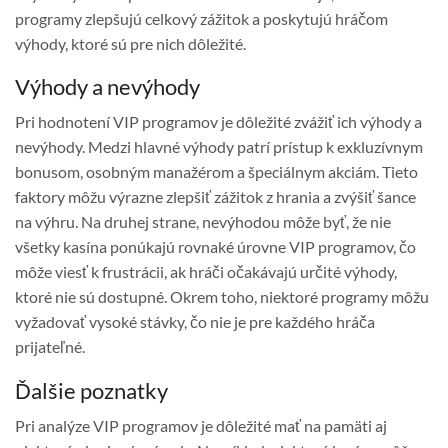
programy zlepšujú celkový zážitok a poskytujú hráčom
výhody, ktoré sú pre nich dôležité.
Výhody a nevýhody
Pri hodnotení VIP programov je dôležité zvážiť ich výhody a
nevýhody. Medzi hlavné výhody patrí prístup k exkluzívnym
bonusom, osobným manažérom a špeciálnym akciám. Tieto
faktory môžu výrazne zlepšiť zážitok z hrania a zvýšiť šance
na výhru. Na druhej strane, nevýhodou môže byť, že nie
všetky kasína ponúkajú rovnaké úrovne VIP programov, čo
môže viesť k frustrácii, ak hráči očakávajú určité výhody,
ktoré nie sú dostupné. Okrem toho, niektoré programy môžu
vyžadovať vysoké stávky, čo nie je pre každého hráča
prijateľné.
Ďalšie poznatky
Pri analýze VIP programov je dôležité mať na pamäti aj