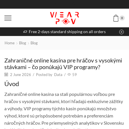
0
Free 2-days standard shipping on all orders
Home
Blog
Blog
Zahraničné online kasína pre hráčov s vysokými
stávkami – čo ponúkajú VIP programy?
2 June 2026
/
Posted by
Data
/
59
Úvod
Zahraničné online kasína sa stali populárnou voľbou pre
hráčov s vysokými stávkami, ktorí hľadajú exkluzívne zážitky
a výhody. VIP programy týchto kasín ponúkajú množstvo
výhod, ktoré sú prispôsobené potrebám a preferenciám
náročných hráčov. Pre priemyselných analytikov v Slovensku