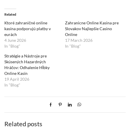
Related
Ktoré zahraničné online
Zahranicne Online Kasina pre
kasína podporujú platby v
Slovakov Najlepšie Casino
eurách
Online
4 June 2026
17 March 2026
In "Blog"
In "Blog"
Stratégie a Nástroje pre
Skúsených Hazardných
Hráčov: Odhalenie Hĺbky
Online Kasín
19 April 2026
In "Blog"
Related posts