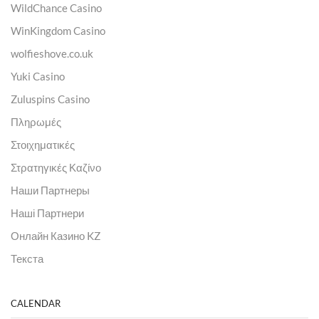
WildChance Casino
WinKingdom Casino
wolfieshove.co.uk
Yuki Casino
Zuluspins Casino
Πληρωμές
Στοιχηματικές
Στρατηγικές Καζίνο
Наши Партнеры
Наші Партнери
Онлайн Казино KZ
Текста
CALENDAR