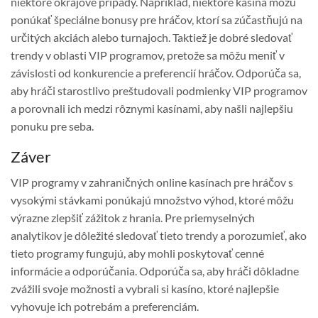
niektoré okrajové prípady. Napríklad, niektoré kasína môžu
ponúkať špeciálne bonusy pre hráčov, ktorí sa zúčastňujú na
určitých akciách alebo turnajoch. Taktiež je dobré sledovať
trendy v oblasti VIP programov, pretože sa môžu meniť v
závislosti od konkurencie a preferencií hráčov. Odporúča sa,
aby hráči starostlivo preštudovali podmienky VIP programov
a porovnali ich medzi rôznymi kasínami, aby našli najlepšiu
ponuku pre seba.
Záver
VIP programy v zahraničných online kasínach pre hráčov s
vysokými stávkami ponúkajú množstvo výhod, ktoré môžu
výrazne zlepšiť zážitok z hrania. Pre priemyselných
analytikov je dôležité sledovať tieto trendy a porozumieť, ako
tieto programy fungujú, aby mohli poskytovať cenné
informácie a odporúčania. Odporúča sa, aby hráči dôkladne
zvážili svoje možnosti a vybrali si kasíno, ktoré najlepšie
vyhovuje ich potrebám a preferenciám.