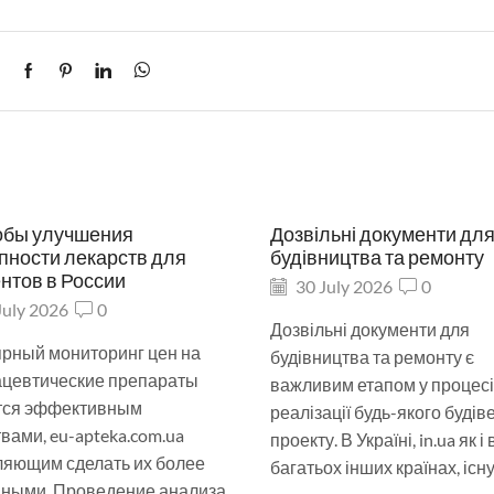
обы улучшения
Дозвільні документи дл
пности лекарств для
будівництва та ремонту
нтов в России
30 July 2026
0
July 2026
0
Дозвільні документи для
ярный мониторинг цен на
будівництва та ремонту є
цевтические препараты
важливим етапом у процесі
тся эффективным
реалізації будь-якого будів
вами, eu-apteka.com.ua
проекту. В Україні, in.ua як і 
ляющим сделать их более
багатьох інших країнах, існує
пными. Проведение анализа