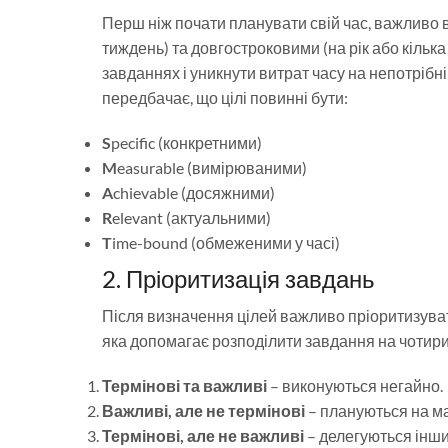
Перш ніж почати планувати свій час, важливо в
тиждень) та довгостроковими (на рік або кіль
завданнях і уникнути витрат часу на непотріб
передбачає, що цілі повинні бути:
S
pecific (конкретними)
M
easurable (вимірюваними)
A
chievable (досяжними)
R
elevant (актуальними)
T
ime-bound (обмеженими у часі)
2. Пріоритизація завдань
Після визначення цілей важливо пріоритизува
яка допомагає розподілити завдання на чотири 
Термінові та важливі
– виконуються негайно.
Важливі, але не термінові
– плануються на м
Термінові, але не важливі
– делегуються інши