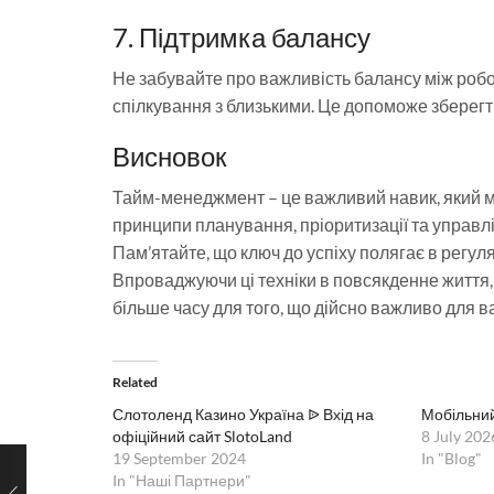
7. Підтримка балансу
Не забувайте про важливість балансу між робо
спілкування з близькими. Це допоможе зберегт
Висновок
Тайм-менеджмент – це важливий навик, який м
принципи планування, пріоритизації та управлі
Пам’ятайте, що ключ до успіху полягає в регуляр
Впроваджуючи ці техніки в повсякденне життя,
більше часу для того, що дійсно важливо для ва
Related
Слотоленд Казино Україна ᐉ Вхід на
Мобільний
офіційний сайт SlotoLand
8 July 202
19 September 2024
In "Blog"
In "Наші Партнери"