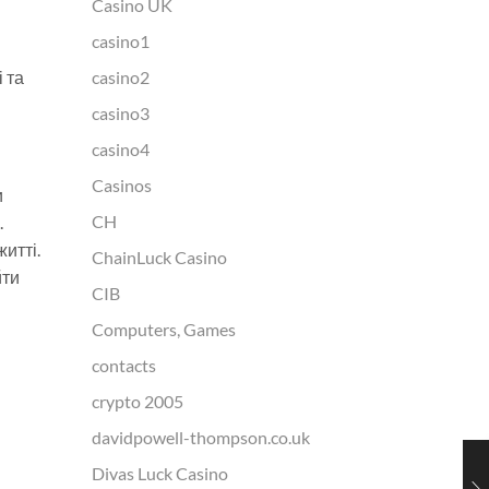
Casino UK
casino1
 та
casino2
casino3
casino4
Casinos
и
CH
.
житті.
ChainLuck Casino
йти
CIB
Computers, Games
contacts
crypto 2005
davidpowell-thompson.co.uk
Divas Luck Casino