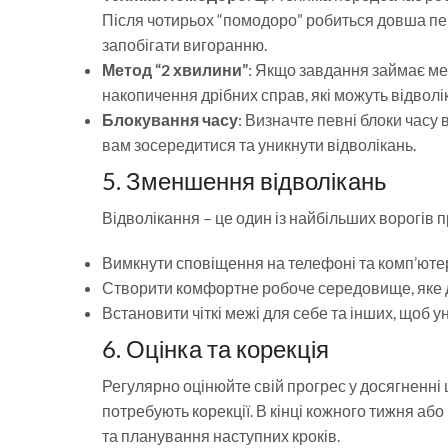
Після чотирьох “помодоро” робиться довша пе
запобігати вигоранню.
Метод “2 хвилини”
: Якщо завдання займає ме
накопичення дрібних справ, які можуть відволі
Блокування часу
: Визначте певні блоки часу
вам зосередитися та уникнути відволікань.
5. Зменшення відволікань
Відволікання – це один із найбільших ворогів 
Вимкнути сповіщення на телефоні та комп’ютері
Створити комфортне робоче середовище, яке 
Встановити чіткі межі для себе та інших, щоб у
6. Оцінка та корекція
Регулярно оцінюйте свій прогрес у досягненні 
потребують корекції. В кінці кожного тижня аб
та планування наступних кроків.