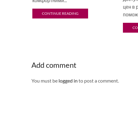
комфортними...
цен в 
CONTINUE READING
поможе
CO
Add comment
You must be
logged in
to post a comment.