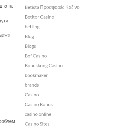
цію та
Betista Προσφορές Καζίνο
Betitor Casino
нути
betting
оможе
Blog
Blogs
Bof Casino
Bonuskong Casino
bookmaker
brands
Casino
Casino Bonus
casino online
проблем
Casino Sites