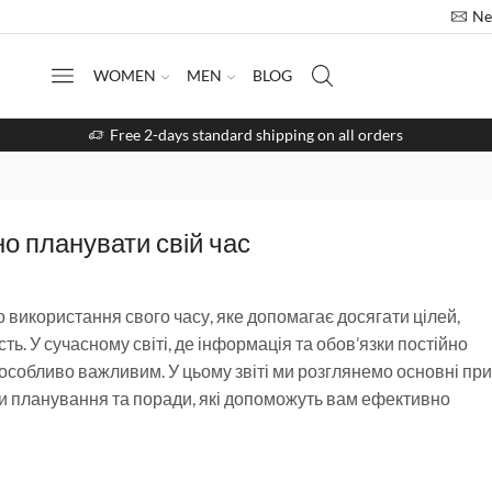
Ne
WOMEN
MEN
BLOG
Free 2-days standard shipping on all orders
о планувати свій час
використання свого часу, яке допомагає досягати цілей,
ь. У сучасному світі, де інформація та обов’язки постійно
 особливо важливим. У цьому звіті ми розглянемо основні пр
 планування та поради, які допоможуть вам ефективно