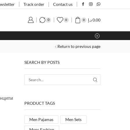
Track order
wsletter
Contact us
د.إ
0.00
0
0
0
Return to previous page
SEARCH BY POSTS
инципи
PRODUCT TAGS
Men Pajamas
Men Sets
Mens Fashion