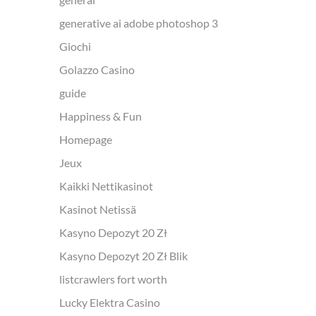
накопичуються в двигуні, можуть...
перенас
generative ai adobe photoshop 3
CONTINUE READING
https://
Giochi
це...
Golazzo Casino
CONT
guide
Happiness & Fun
Homepage
Jeux
Kaikki Nettikasinot
Kasinot Netissä
Kasyno Depozyt 20 Zł
Kasyno Depozyt 20 Zł Blik
listcrawlers fort worth
Lucky Elektra Casino