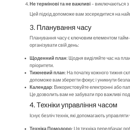
Не термінові та не важливі
– виключаються з 
Цей підхід допоможе вам зосередитися на найв
3. Планування часу
Планування часу є ключовим елементом тайм-ме
організувати свій день:
Щоденний план
: Щодня виділяйте час на план
пріоритети.
Тижневий план
: На початку кожного тижня скл
допоможе вам зберегти фокус і уникнути безла
Календар
: Використовуйте електронні або пап
Це дозволить вам не забувати про важливі поді
4. Техніки управління часом
Існує безліч технік, які допомагають управляти 
Техніка Помодоро
: Ця техніка передбачає ро