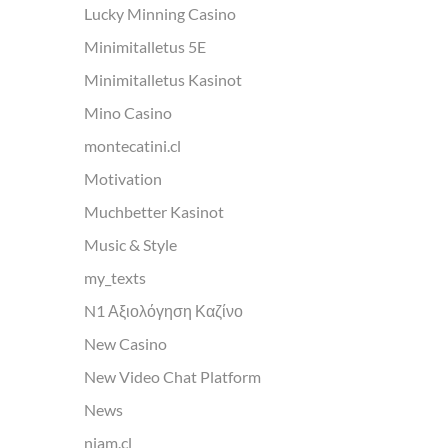
Lucky Minning Casino
Minimitalletus 5E
Minimitalletus Kasinot
Mino Casino
montecatini.cl
Motivation
Muchbetter Kasinot
Music & Style
my_texts
N1 Αξιολόγηση Καζίνο
New Casino
New Video Chat Platform
News
niam.cl