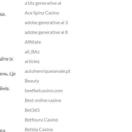
a16z generative ai
Ace Spinz Casino
ви.
adobe generative ai 3
adobe generative ai 8
Affiliate
all_BAz
йте їх
articles
autohenriquesevale.pt
день. Це
Beauty
йнів.
beefbetcasino.com
Best online casino
Bet365
Betfouru Casino
Betida Casino
ва.