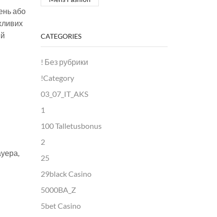
день або
ажливих
ий
CATEGORIES
! Без рубрики
!Category
03_07_IT_AKS
1
100 Talletusbonus
2
ауера,
25
29black Casino
5000BA_Z
5bet Casino