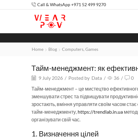
Call & WhatsApp +971 52 499 9270
Home
Blog
Computers, Games
Тайм-менеджмент: як ефективн
9 July 2026
/
Posted by
Data
/
36
/
0
Тайм-менеджмент – це мистецтво ефективного 
зменшувати стрес та підвищувати продуктивніст
зростають, вміння управляти своїм часом стає
тайм-менеджменту,
https://trendlab.in.ua
методи
організувати свій час.
1. Визначення цілей