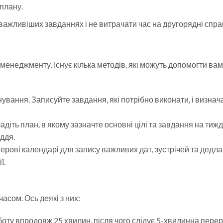
плану.
ажливіших завданнях і не витрачати час на другорядні спра
неджменту. Існує кілька методів, які можуть допомогти вам
ування. Записуйте завдання, які потрібно виконати, і визнача
адіть план, в якому зазначте основні цілі та завдання на тиж
ддя.
ерові календарі для запису важливих дат, зустрічей та дедла
ї.
часом. Ось деякі з них:
боту впродовж 25 хвилин, після чого слідує 5-хвилинна перер