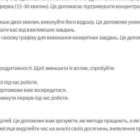
рерва (15-30 хвилин). Це допомагає підтримувати концентра
нше двох хвилин, виконуйте його відразу. Це допоможе уник
кати вас від важливіших завдань.
 в своєму графіку для виконання конкретних завдань. Це доп
продуктивності. Щоб зменшити їх вплив, спробуйте:
 під час роботи.
допоможе вам зосередитися.
никнути перерв під час роботи.
цілей. Це допоможе вам зрозуміти, які методи працюють, а які
о місяця виділяйте час на аналіз своїх досягнень, виявлення 