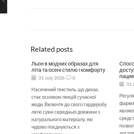
Related posts
Льон в модних образах для
Спос
літа та осені стилю і комфорту
досту
пацие
31 July 2026
0
31 
Насичений текстиль, що дихає,
Регул
стає основою лекцій сучасної
фарма
моди. Включте до свого гардеробу
являе
легкі сукні середньої довжини з
средст
натурального матеріалу, які
позво
чудово поєднуються з
досту