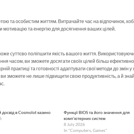
тою та особистим життям. Витрачайте час на відпочинок, хобі
и мотивацію та енергію для досягнення ваших цілей.
оже суттєво поліпшити якість вашого життя. Використовуюч
ння часом, ви зможете досягати своїх цілей більш ефективно
ній практиці та готовності адаптувати свої методи до змін у 
 ви зможете не лише підвищити свою продуктивність, а й зна
с.
 досвід в Cosmolot казино
Функції BIOS та його значення для
6
комп’ютерних систем
8 July 2026
In "Computers, Games"