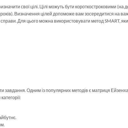
изначити свої цілі. Цілі можуть бути короткостроковими (на 
ка років). Визначення цілей допоможе вам зосередитися на в
ні справи. Для цього можна використовувати метод SMART, як
ти завдання. Одним із популярних методів є матриця Ейзенх
категорії:
айбутнє.
м.