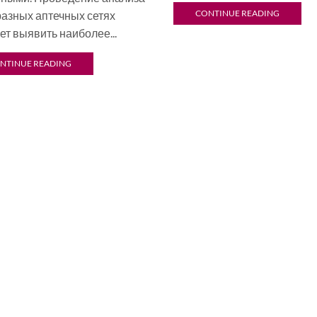
CONTINUE READING
разных аптечных сетях
т выявить наиболее...
NTINUE READING