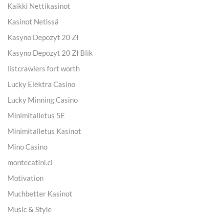
Yankees vs Orioles Predictions: Betting Insights
for the Rivalry Showdown
13 June 2026
/
59
Yankees vs Orioles Predictions: Betting Insights for the
Rivalry Showdown The longstanding rivalry between the
New York Yankees and the Baltimore Orioles always delivers
high-stakes drama, and the betting action is no exception.
For those crafting their play, reviewing expert yankees vs
orioles predictions can...
CONTINUE READING
SEARCH BY POSTS