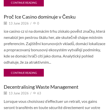
CONTINUE READING
Proč Ice Casino dominuje v Česku
13 June 2026
/
0
ice casino cz si na domácím trhu získalo pověst značky, která
nenabízí jen pestrou škálu her, ale skutečně chápe místním
preferencím. Zajištění korunových vkladů, domácí lokalizace
a propracovaný bonusový ekosystém vytvářejí podmínky,
kde se domácí hráči cítí jako doma. Analytický pohled
odhaluje, že za atraktivním...
CONTINUE READING
Decentralising Waste Management
13 June 2026
/
63
Lorsque vous choisissez d’effectuer un retrait, vos gains
seront transférés en toute sécurité directement sur votre