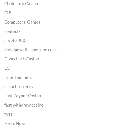
13 June 2026
/
17
Στον χώρο του διαδικτυακού τζόγου, οι Έλληνες παίκτες
ψάχνουν για μια πλατφόρμα που τους προσφέρει
ταυτόχρονα ισχυρό διασκέδαση και πλήρη εμπιστοσύνη
https://casinova.eu.com/el-gr/. Το Casinova Casino
παρουσιάζεται ως μια λύση που μοιάζει να έχει
κατασκευαστεί με γνώμονα αυτό ακριβώς το πρόβλημα. Σε
αυτό το περιβάλλον, η...
CONTINUE READING
Dansk777 Spilleban Tilslutte Dannevan:
Skuespil, Bonusser, Mobiltelefon Slots &
Jackpots
13 June 2026
/
42
Content Nye casinoer Hvilke Er Licensnummeret Foran
Dansk777 Kasino? Er Det Tilgængeligt Pr. Danmark?
Løbende kampagner og tilbud Spilleban bordspil guides