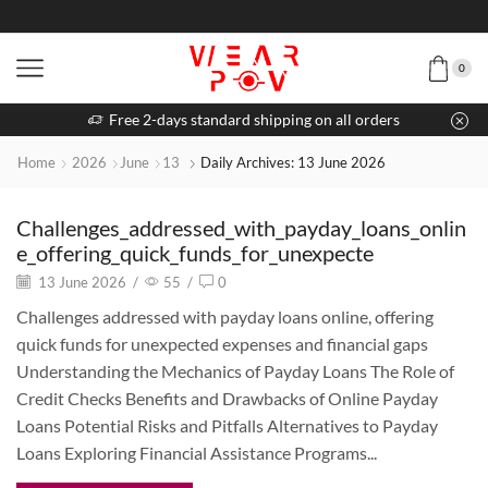
0
Free 2-days standard shipping on all orders
Home
2026
June
13
Daily Archives: 13 June 2026
Challenges_addressed_with_payday_loans_onlin
e_offering_quick_funds_for_unexpecte
13 June 2026
/
55
/
0
Challenges addressed with payday loans online, offering
quick funds for unexpected expenses and financial gaps
Understanding the Mechanics of Payday Loans The Role of
Credit Checks Benefits and Drawbacks of Online Payday
Loans Potential Risks and Pitfalls Alternatives to Payday
Loans Exploring Financial Assistance Programs...