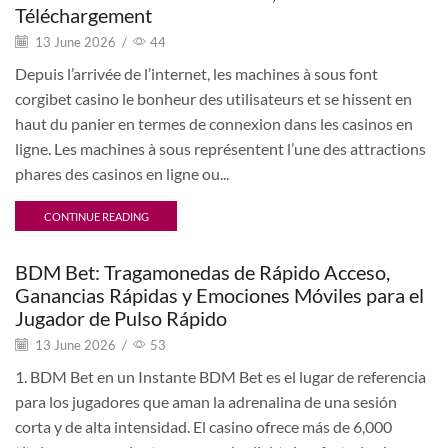
Téléchargement
13 June 2026
/
44
Depuis l’arrivée de l’internet, les machines à sous font
corgibet casino le bonheur des utilisateurs et se hissent en
haut du panier en termes de connexion dans les casinos en
ligne. Les machines à sous représentent l’une des attractions
phares des casinos en ligne ou...
CONTINUE READING
BDM Bet: Tragamonedas de Rápido Acceso,
Ganancias Rápidas y Emociones Móviles para el
Jugador de Pulso Rápido
13 June 2026
/
53
1. BDM Bet en un Instante BDM Bet es el lugar de referencia
para los jugadores que aman la adrenalina de una sesión
corta y de alta intensidad. El casino ofrece más de 6,000