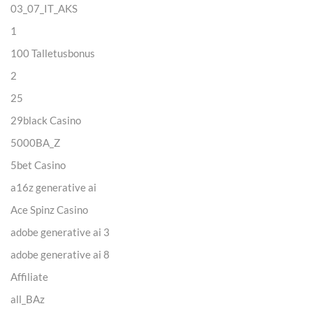
vybírají své hry, aby mohli lépe analyzovat trendy a
preference...
CONTINUE READING
Jak začít hrát a registrovat se na Rollino Casino
13 June 2026
/
58
Úvod Pokud jste pravidelný hráč a hledáte nové vzrušení,
Rollino Casino je skvělou volbou pro vás. Tento článek vám
poskytne přehled o tom, jak začít hrát a registrovat se na
Rollino Casino. Je důležité znát základní kroky a pravidla,
abyste si mohli užít své herní...
CONTINUE READING
Excitement of Winning Every Day on Spingranny
Casino