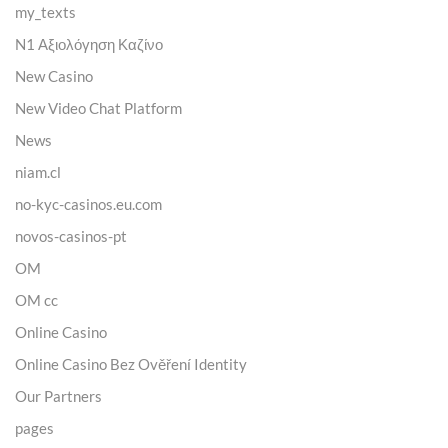
PRODUCT TAGS
Men Pajamas
Men Sets
Mens Fashion
CATEGORIES
! Без рубрики
!Category
03_07_IT_AKS
1
100 Talletusbonus
2