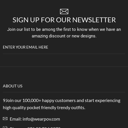
SIGN UP FOR OUR NEWSLETTER
Join our list to be among the first to know when we have an
amazing discount or new designs.
ENTER YOUR EMAIL HERE
ABOUT US
9Join our 100,000+ happy customers and start experiencing
high quality pocket friendly trendy outfits.
Email: info@wearpov.com