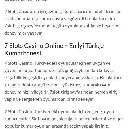
7 Slots Casino, en iyi çevrimiçi kumarhanenin niteliklerini bir
arada bulunan, kullanıcı dostu ve güvenli bir platformdur.
7slots giriş sayfasından bugün oyunlara katılın ve heyecanlı
deneyimler yaşayın.
7 Slots Casino Online – En İyi Türkçe
Kumarhanesi
7 Slots Casino, Türkiye’deki oyuncular için en uygun ve
güvenilir kumarhanedir. 7slots giriş sayfasından kolayca
erişebilir ve çeşitli oyunlarla heyecanınıza katılır. Bu platform,
kullanıcı dostu arayüz ve hızlı yüklemeyi sunarak oyun
deneyiminizi iyileştirir. 7slot giriş sayfasından hemen giriş
yapın ve sergilenen oyunlardan birini deneyin.
7 Slots Casino, Türkiye’deki oyuncular için en geniş oyun
sunucusudur. Slot oyunları, blackjack, poker, bakarat ve diğer
popüler kumar oyunları arasında seçim yapabilirsiniz.