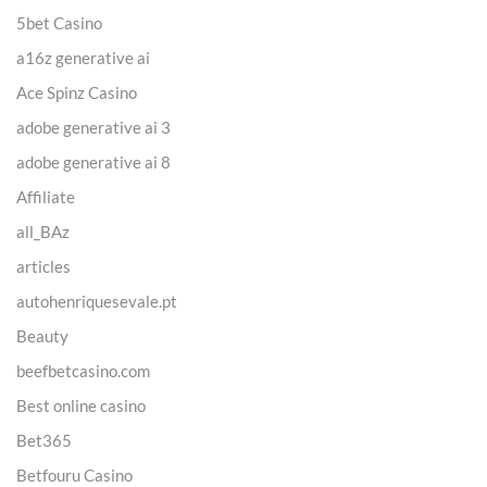
5bet Casino
a16z generative ai
Ace Spinz Casino
adobe generative ai 3
adobe generative ai 8
Affiliate
all_BAz
articles
autohenriquesevale.pt
Beauty
beefbetcasino.com
Best online casino
Bet365
Betfouru Casino