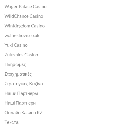
Wager Palace Casino
WildChance Casino
WinKingdom Casino
wolfieshove.co.uk
Yuki Casino
Zuluspins Casino
Πληρωμές
Στοιχηματικές
Στρατηγικές Καζίνο
Наши Партнеры
Наші Партнери
Онлайн Казино KZ
Текста