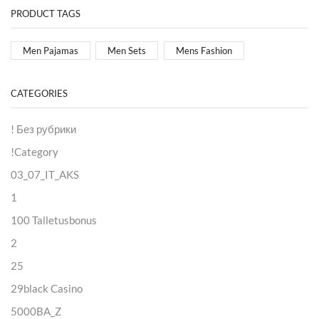
PRODUCT TAGS
Men Pajamas
Men Sets
Mens Fashion
CATEGORIES
! Без рубрики
!Category
03_07_IT_AKS
1
100 Talletusbonus
2
25
29black Casino
5000BA_Z