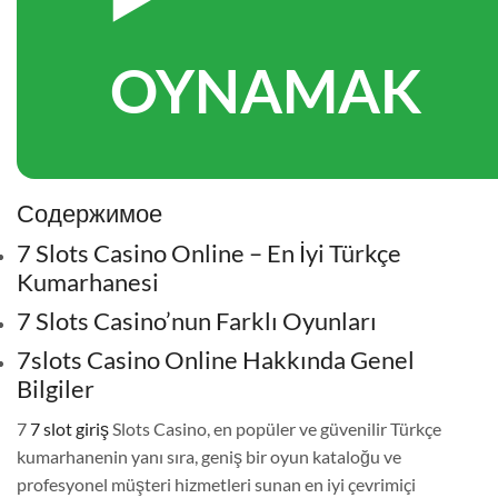
OYNAMAK
Содержимое
7 Slots Casino Online – En İyi Türkçe
Kumarhanesi
7 Slots Casino’nun Farklı Oyunları
7slots Casino Online Hakkında Genel
Bilgiler
7
7 slot giriş
Slots Casino, en popüler ve güvenilir Türkçe
kumarhanenin yanı sıra, geniş bir oyun kataloğu ve
profesyonel müşteri hizmetleri sunan en iyi çevrimiçi