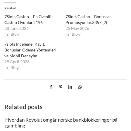
Related
7Slots Casino – En Gvenilir
7Slots Casino – Bonus ve
Casino Oyunlar.2196
Promosyonlar.3357 (2)
28 June 2026
25 May 2026
In "Blog"
In "Blog"
7slots İnceleme: Kayıt,
Bonuslar, Ödeme Yöntemleri
ve Mobil Deneyim
29 April 2026
In "Blog"
Related posts
Hvordan Revolut omgår norske bankblokkeringer på
gambling