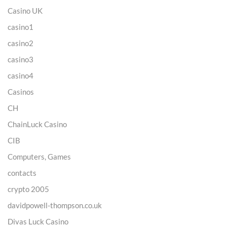
Casino UK
casino1
casino2
casino3
casino4
Casinos
CH
ChainLuck Casino
CIB
Computers, Games
contacts
crypto 2005
davidpowell-thompson.co.uk
Divas Luck Casino