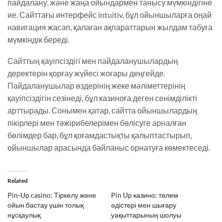
пайдалану, және жаңа ойындармен танысу мүмкіндігіне
ие. Сайттағы интерфейс intuitiv, бұл ойыншыларға оңай
навигация жасап, қалаған ақпараттарын жылдам табуға
мүмкіндік береді.
Сайттың қауіпсіздігі мен пайдаланушылардың
деректерін қорғау жүйесі жоғары деңгейде.
Пайдаланушылар өздерінің жеке мәліметтерінің
қауіпсіздігін сезінеді, бұл казиноға деген сенімділікті
арттырады. Сонымен қатар, сайтта ойыншылардың
пікірлері мен тәжірибелерімен бөлісуге арналған
бөлімдер бар, бұл қоғамдастықты қалыптастырып,
ойыншылар арасында байланыс орнатуға көмектеседі.
Related
Pin-Up casino: Тіркелу және
Pin Up казино: төлем
ойын бастау үшін толық
әдістері мен шығару
нұсқаулық
уақыттарының шолуы