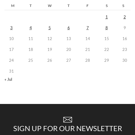
M
T
W
T
F
S
S
1
2
3
4
5
6
7
8
9
10
11
12
13
14
15
16
17
18
19
20
21
22
23
24
25
26
27
28
29
30
31
« Jul
SIGN UP FOR OUR NEWSLETTER