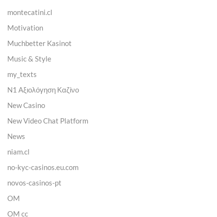
montecatini.cl
Motivation
Muchbetter Kasinot
Music & Style
my_texts
N1 Αξιολόγηση Καζίνο
New Casino
New Video Chat Platform
News
niam.cl
no-kyc-casinos.eu.com
novos-casinos-pt
OM
OM cc